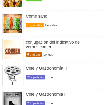
Come sano
15 partidas
Deportes
conjugación del indicativo del
verbos comer
6 partidas
Lengua
Cine y Gastronomía II
249 partidas
Cine
Cine y Gastronomia I
203 partidas
Cine