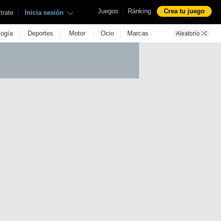
|
Juegos
Ránking
Crea tu juego
|
trate
Inicia sesión
|
|
|
|
logía
Deportes
Motor
Ocio
Marcas