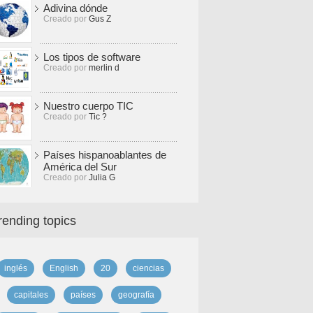
Adivina dónde
Creado por
Gus Z
Los tipos de software
Creado por
merlin d
Nuestro cuerpo TIC
Creado por
Tic ?
Países hispanoablantes de
América del Sur
Creado por
Julia G
rending topics
inglés
English
20
ciencias
capitales
países
geografía