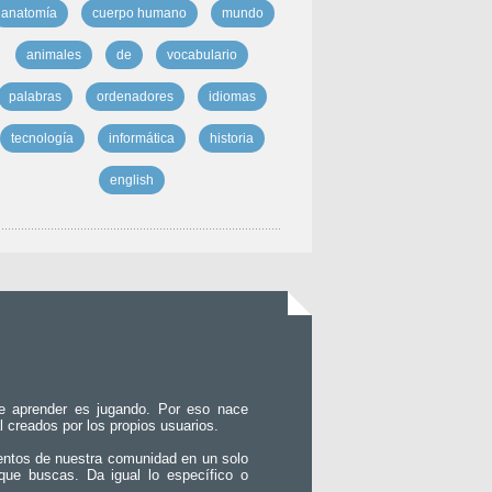
anatomía
cuerpo humano
mundo
animales
de
vocabulario
palabras
ordenadores
idiomas
tecnología
informática
historia
english
e aprender es jugando. Por eso nace
l creados por los propios usuarios.
entos de nuestra comunidad en un solo
que buscas. Da igual lo específico o