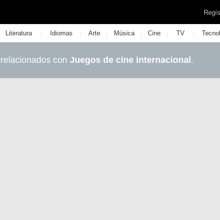
Regís
|
|
|
|
|
|
Literatura
Idiomas
Arte
Música
Cine
TV
Tecno
 relacionados con
Juegos de cine internacional
.