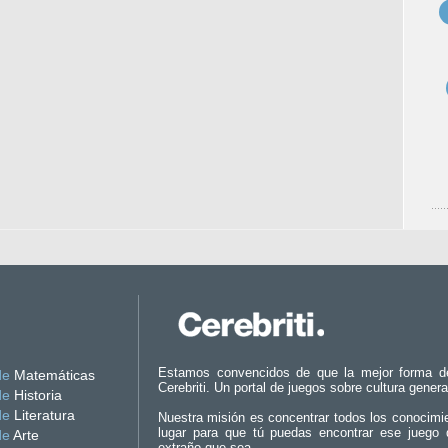
Estamos convencidos de que la mejor forma d
de
Matemáticas
Cerebriti. Un portal de juegos sobre cultura genera
de
Historia
de
Literatura
Nuestra misión es concentrar todos los conocimi
lugar para que tú puedas encontrar ese juego 
de
Arte
extraño que sea.