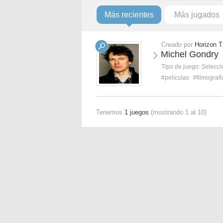
Más recientes
Más jugados
Creado por
Horizon T
Michel Gondry
Tipo de juego:
Selecci
#películas
#filmografí
Tenemos
1 juegos
(mostrando 1 al 10)