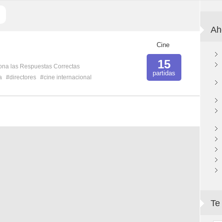
Ah
Cine
15
ona las Respuestas Correctas
partidas
a
#directores
#cine internacional
Te