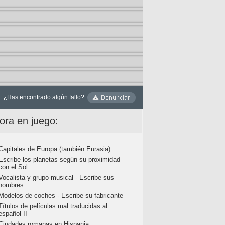
¿Has encontrado algún fallo?
ora en juego:
Capitales de Europa (también Eurasia)
Escribe los planetas según su proximidad
con el Sol
Vocalista y grupo musical - Escribe sus
nombres
Modelos de coches - Escribe su fabricante
Títulos de películas mal traducidas al
español II
Ciudades romanas en Hispania