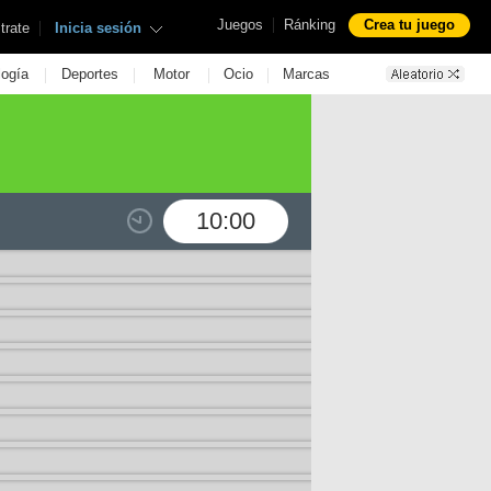
|
Juegos
Ránking
Crea tu juego
|
trate
Inicia sesión
|
|
|
|
logía
Deportes
Motor
Ocio
Marcas
10:00