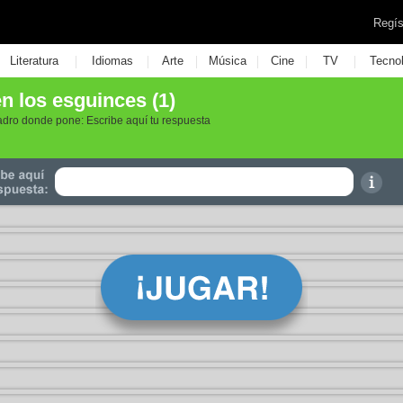
Regís
|
|
|
|
|
|
Literatura
Idiomas
Arte
Música
Cine
TV
Tecno
n los esguinces (1)
adro donde pone: Escribe aquí tu respuesta