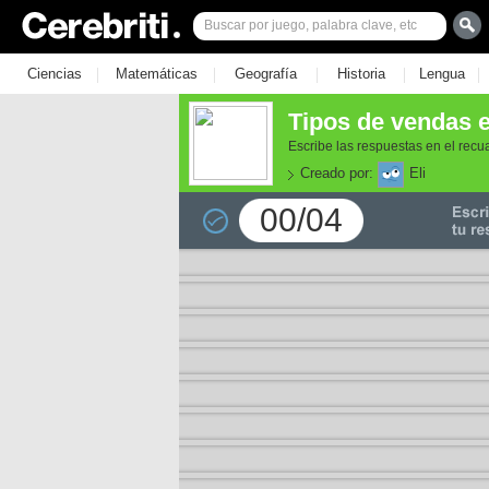
|
|
|
|
|
Ciencias
Matemáticas
Geografía
Historia
Lengua
Tipos de vendas e
Escribe las respuestas en el recu
Creado por:
Eli
00/04