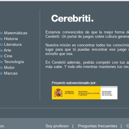
Estamos convencidos de que la mejor forma d
de
Matemáticas
Cerebriti. Un portal de juegos sobre cultura genera
de
Historia
de
Literatura
Nuestra misión es concentrar todos los conocimi
lugar para que tú puedas encontrar ese juego 
de
Arte
extraño que sea.
de
Cine
de
Tecnología
En Cerebriti además, podrás competir con tus a
más sabe. Y todo ello mientras mantienes tus ne
de
Motor
de
Marcas
os.
Soy profesor
|
Preguntas frecuentes
|
C