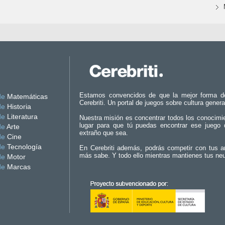
Estamos convencidos de que la mejor forma d
de
Matemáticas
Cerebriti. Un portal de juegos sobre cultura genera
de
Historia
de
Literatura
Nuestra misión es concentrar todos los conocimi
lugar para que tú puedas encontrar ese juego 
de
Arte
extraño que sea.
de
Cine
de
Tecnología
En Cerebriti además, podrás competir con tus a
más sabe. Y todo ello mientras mantienes tus ne
de
Motor
de
Marcas