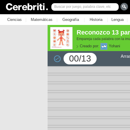
|
|
|
|
|
Ciencias
Matemáticas
Geografía
Historia
Lengua
Reconozco 13 par
Empareja cada palabra con la im
Creado por:
Yohani
00/13
Arra