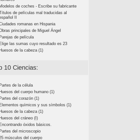
Modelos de coches - Escribe su fabricante
Títulos de películas mal traducidas al
español II
Ciudades romanas en Hispania
Obras principales de Miguel Ángel
Parejas de película
Elige las sumas cuyo resultado es 23
Huesos de la cabeza (1)
p 10 Ciencias:
Partes de la célula
Huesos del cuerpo humano (1)
Partes del corazón (1)
Elementos químicos y sus símbolos (1)
Huesos de la cabeza (1)
Huesos del cráneo (I)
Encontrando óxidos básicos.
Partes del microscopio
25 músculos del cuerpo