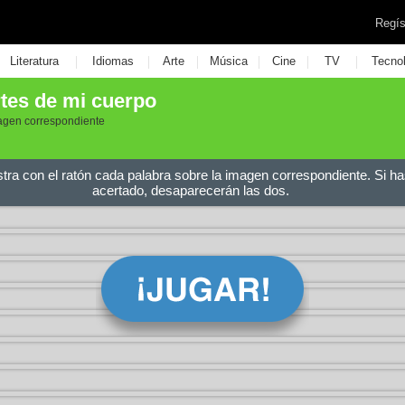
Regís
|
|
|
|
|
|
Literatura
Idiomas
Arte
Música
Cine
TV
Tecno
tes de mi cuerpo
agen correspondiente
stra con el ratón cada palabra sobre la imagen correspondiente. Si ha
acertado, desaparecerán las dos.