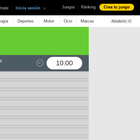
|
Juegos
Ránking
Crea tu juego
|
trate
Inicia sesión
|
|
|
|
logía
Deportes
Motor
Ocio
Marcas
s
10:00