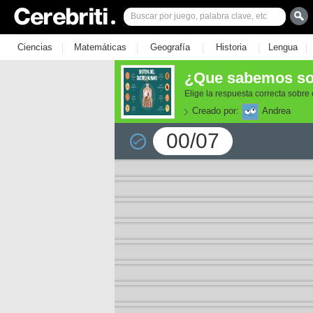
|
|
|
|
|
Ciencias
Matemáticas
Geografía
Historia
Lengua
¿Que sabemos so
Elige la respuesta correcta sobre
Creado por:
Andrea
00/07