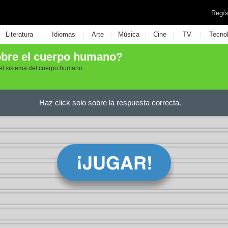
Regís
|
|
|
|
|
|
Literatura
Idiomas
Arte
Música
Cine
TV
Tecno
bre el cuerpo humano?
 el sistema del cuerpo humano.
Haz click solo sobre la respuesta correcta.