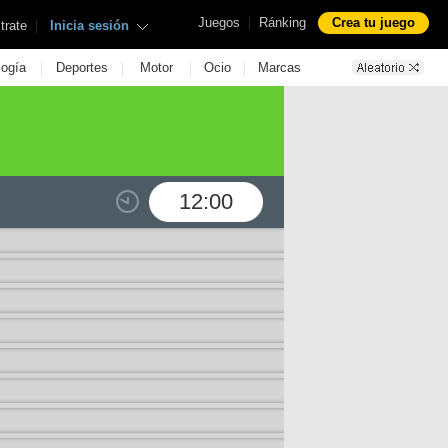
|
Juegos
Ránking
Crea tu juego
|
trate
Inicia sesión
|
|
|
|
logía
Deportes
Motor
Ocio
Marcas
12:00