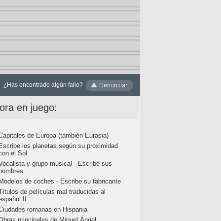
¿Has encontrado algún fallo?
ora en juego:
Capitales de Europa (también Eurasia)
Escribe los planetas según su proximidad
con el Sol
Vocalista y grupo musical - Escribe sus
nombres
Modelos de coches - Escribe su fabricante
Títulos de películas mal traducidas al
español II
Ciudades romanas en Hispania
Obras principales de Miguel Ángel