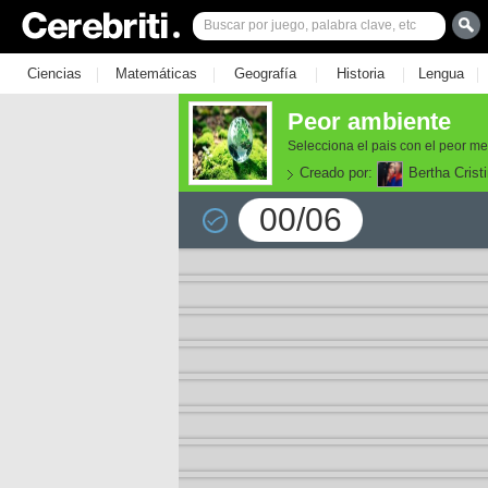
|
|
|
|
|
Ciencias
Matemáticas
Geografía
Historia
Lengua
Peor ambiente
Selecciona el pais con el peor m
Creado por:
Bertha Crist
00/06