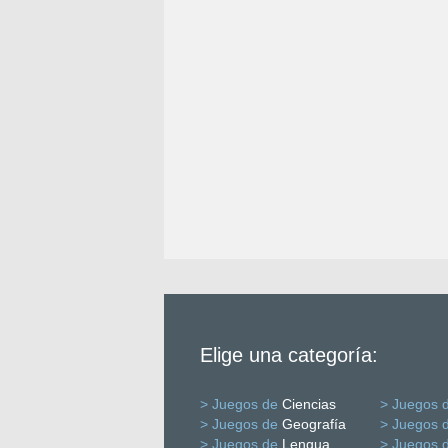
Elige una categoría:
> Juegos de
Ciencias
> Juegos 
> Juegos de
Geografía
> Juegos 
> Juegos de
Lengua
> Juegos 