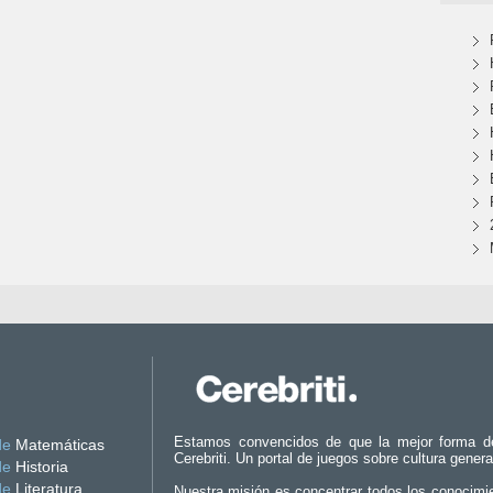
Estamos convencidos de que la mejor forma d
de
Matemáticas
Cerebriti. Un portal de juegos sobre cultura genera
de
Historia
de
Literatura
Nuestra misión es concentrar todos los conocimi