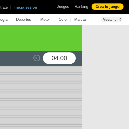
|
Juegos
Ránking
Crea tu juego
|
trate
Inicia sesión
|
|
|
|
logía
Deportes
Motor
Ocio
Marcas
04:00