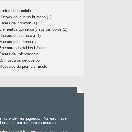
Partes de la célula
Huesos del cuerpo humano (1)
Partes del corazón (1)
Elementos químicos y sus símbolos (1)
Huesos de la cabeza (1)
Huesos del cráneo (I)
Encontrando óxidos básicos.
Partes del microscopio
25 músculos del cuerpo
Músculos de pierna y muslo
e aprender es jugando. Por eso nace
l creados por los propios usuarios.
entos de nuestra comunidad en un solo