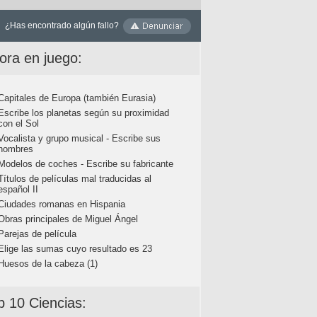
¿Has encontrado algún fallo?
ora en juego:
Capitales de Europa (también Eurasia)
Escribe los planetas según su proximidad
con el Sol
Vocalista y grupo musical - Escribe sus
nombres
Modelos de coches - Escribe su fabricante
Títulos de películas mal traducidas al
español II
Ciudades romanas en Hispania
Obras principales de Miguel Ángel
Parejas de película
Elige las sumas cuyo resultado es 23
Huesos de la cabeza (1)
p 10 Ciencias: