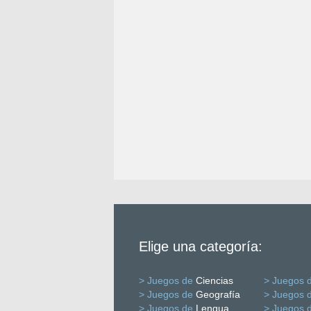
Elige una categoría:
> Juegos de
Ciencias
> Juegos 
> Juegos de
Geografía
> Juegos 
> Juegos de
Lengua
> Juegos 