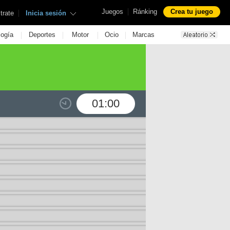
|
Juegos
Ránking
Crea tu juego
|
trate
Inicia sesión
|
|
|
|
logía
Deportes
Motor
Ocio
Marcas
01:00