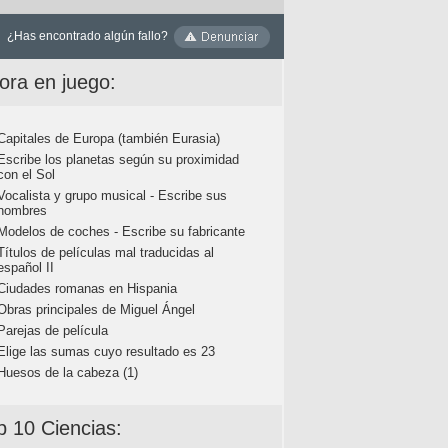
¿Has encontrado algún fallo?
ora en juego:
Capitales de Europa (también Eurasia)
Escribe los planetas según su proximidad
con el Sol
Vocalista y grupo musical - Escribe sus
nombres
Modelos de coches - Escribe su fabricante
Títulos de películas mal traducidas al
español II
Ciudades romanas en Hispania
Obras principales de Miguel Ángel
Parejas de película
Elige las sumas cuyo resultado es 23
Huesos de la cabeza (1)
p 10 Ciencias: