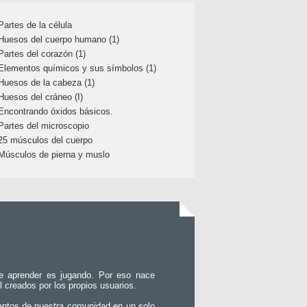
Partes de la célula
Huesos del cuerpo humano (1)
Partes del corazón (1)
Elementos químicos y sus símbolos (1)
Huesos de la cabeza (1)
Huesos del cráneo (I)
Encontrando óxidos básicos.
Partes del microscopio
25 músculos del cuerpo
Músculos de pierna y muslo
e aprender es jugando. Por eso nace
l creados por los propios usuarios.
entos de nuestra comunidad en un solo