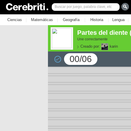
|
|
|
|
|
Ciencias
Matemáticas
Geografía
Historia
Lengua
Partes del diente 
Une correctamente
Creado por:
karin
00/06