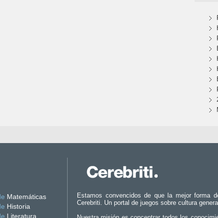
Estamos convencidos de que la mejor forma d
de
Matemáticas
Cerebriti. Un portal de juegos sobre cultura genera
de
Historia
de
Literatura
Nuestra misión es concentrar todos los conocimi