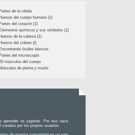
Partes de la célula
Huesos del cuerpo humano (1)
Partes del corazón (1)
Elementos químicos y sus símbolos (1)
Huesos de la cabeza (1)
Huesos del cráneo (I)
Encontrando óxidos básicos.
Partes del microscopio
25 músculos del cuerpo
Músculos de pierna y muslo
e aprender es jugando. Por eso nace
l creados por los propios usuarios.
entos de nuestra comunidad en un solo