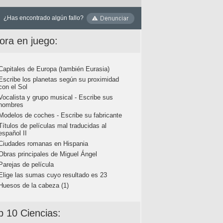
¿Has encontrado algún fallo?
ora en juego:
Capitales de Europa (también Eurasia)
Escribe los planetas según su proximidad
con el Sol
Vocalista y grupo musical - Escribe sus
nombres
Modelos de coches - Escribe su fabricante
Títulos de películas mal traducidas al
español II
Ciudades romanas en Hispania
Obras principales de Miguel Ángel
Parejas de película
Elige las sumas cuyo resultado es 23
Huesos de la cabeza (1)
p 10 Ciencias: