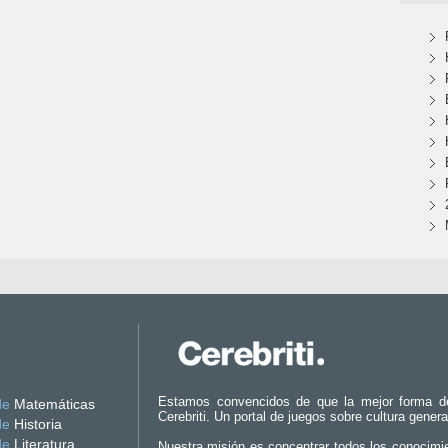
Estamos convencidos de que la mejor forma d
de
Matemáticas
Cerebriti. Un portal de juegos sobre cultura genera
de
Historia
de
Literatura
Nuestra misión es concentrar todos los conocimi