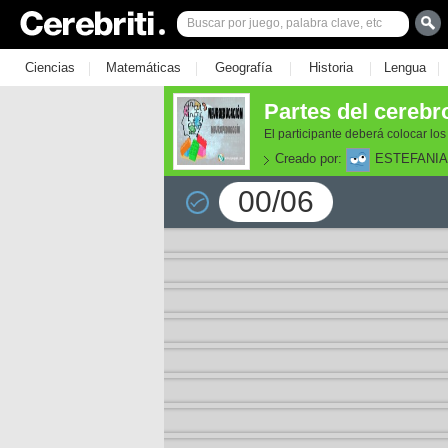
|
|
|
|
|
Ciencias
Matemáticas
Geografía
Historia
Lengua
Partes del cereb
El participante deberá colocar l
Creado por:
ESTEFANIA
00/06