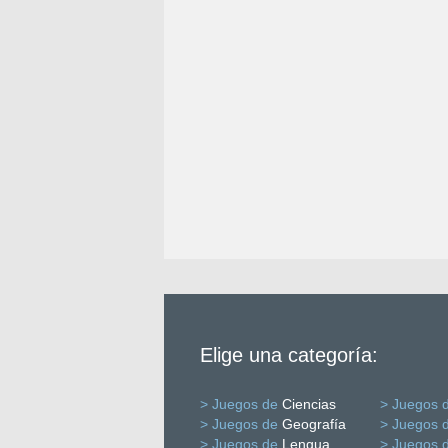
Elige una categoría:
> Juegos de
Ciencias
> Juegos 
> Juegos de
Geografía
> Juegos 
> Juegos de
Lengua
> Juegos 