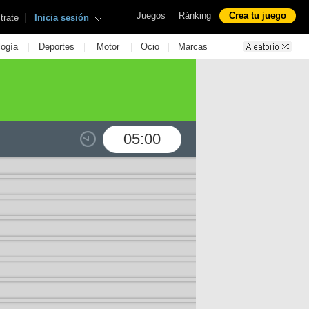
|
Juegos
Ránking
Crea tu juego
|
trate
Inicia sesión
|
|
|
|
logía
Deportes
Motor
Ocio
Marcas
05:00