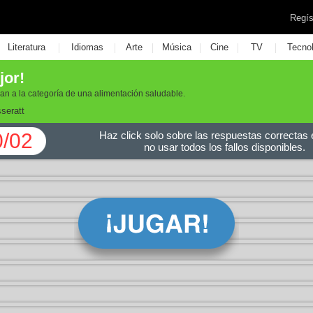
Regís
|
|
|
|
|
|
Literatura
Idiomas
Arte
Música
Cine
TV
Tecno
jor!
an a la categoría de una alimentación saludable.
seratt
0/02
Haz click solo sobre las respuestas correctas e
no usar todos los fallos disponibles.