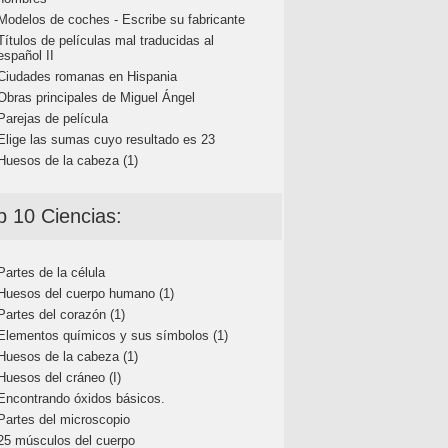
Modelos de coches - Escribe su fabricante
Títulos de películas mal traducidas al
español II
Ciudades romanas en Hispania
Obras principales de Miguel Ángel
Parejas de película
Elige las sumas cuyo resultado es 23
Huesos de la cabeza (1)
p 10 Ciencias:
Partes de la célula
Huesos del cuerpo humano (1)
Partes del corazón (1)
Elementos químicos y sus símbolos (1)
Huesos de la cabeza (1)
Huesos del cráneo (I)
Encontrando óxidos básicos.
Partes del microscopio
25 músculos del cuerpo