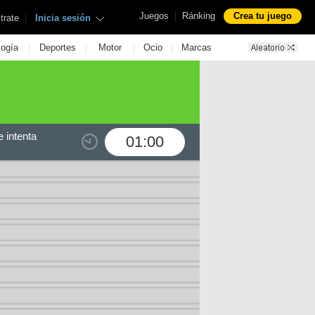
|
Juegos
Ránking
Crea tu juego
|
trate
Inicia sesión
|
|
|
|
logía
Deportes
Motor
Ocio
Marcas
 intenta
01:00