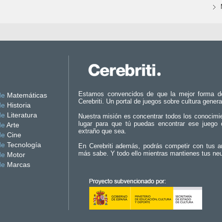
Estamos convencidos de que la mejor forma d
de
Matemáticas
Cerebriti. Un portal de juegos sobre cultura genera
de
Historia
de
Literatura
Nuestra misión es concentrar todos los conocimi
lugar para que tú puedas encontrar ese juego 
de
Arte
extraño que sea.
de
Cine
de
Tecnología
En Cerebriti además, podrás competir con tus a
más sabe. Y todo ello mientras mantienes tus ne
de
Motor
de
Marcas