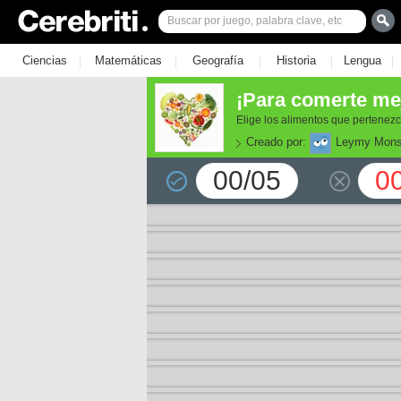
|
|
|
|
|
Ciencias
Matemáticas
Geografía
Historia
Lengua
¡Para comerte me
Elige los alimentos que pertenezc
Creado por:
Leymy Mons
00/05
0