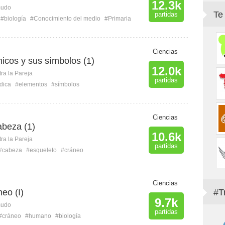
12.3k
mudo
Te
partidas
#biología
#Conocimiento del medio
#Primaria
Ciencias
icos y sus símbolos (1)
12.0k
ra la Pareja
partidas
dica
#elementos
#símbolos
Ciencias
abeza (1)
10.6k
ra la Pareja
partidas
#cabeza
#esqueleto
#cráneo
Ciencias
eo (I)
#T
9.7k
mudo
partidas
#cráneo
#humano
#biología