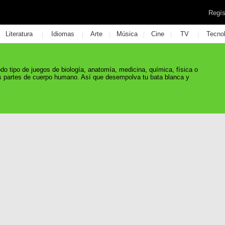
Regís
|
|
|
|
|
|
Literatura
Idiomas
Arte
Música
Cine
TV
Tecno
do tipo de juegos de biología, anatomía, medicina, química, física o
las partes de cuerpo humano. Así que desempolva tu bata blanca y