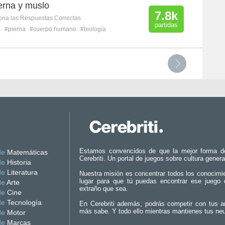
erna y muslo
7.8k
ona las Respuestas Correctas
partidas
s
#pierna
#cuerpo humano
#biología
Estamos convencidos de que la mejor forma d
de
Matemáticas
Cerebriti. Un portal de juegos sobre cultura genera
de
Historia
de
Literatura
Nuestra misión es concentrar todos los conocimi
lugar para que tú puedas encontrar ese juego 
de
Arte
extraño que sea.
de
Cine
de
Tecnología
En Cerebriti además, podrás competir con tus a
más sabe. Y todo ello mientras mantienes tus ne
de
Motor
de
Marcas