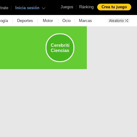
|
Juegos
Ránking
Crea tu juego
|
trate
Inicia sesión
|
|
|
|
logía
Deportes
Motor
Ocio
Marcas
Cerebriti
Ciencias