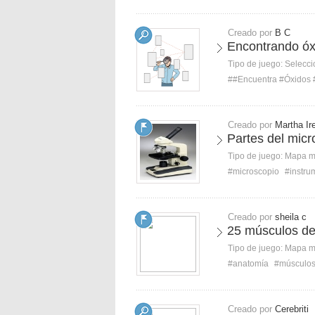
Creado por
B C
Encontrando óx
Tipo de juego:
Selecci
##Encuentra #Óxidos 
Creado por
Martha Ir
Partes del micr
Tipo de juego:
Mapa 
#microscopio
#instrum
Creado por
sheila c
25 músculos de
Tipo de juego:
Mapa 
#anatomía
#músculo
Creado por
Cerebriti