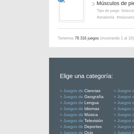
Músculos de pi
Tipo de juego:
Selecci
#anatomía
#músculo
Tenemos
78.316 juegos
(mostrando 1 al 10)
Elige una categoría:
> Juegos de
Ciencias
> Juegos 
> Juegos de
Geografía
> Juegos 
> Juegos de
Lengua
> Juegos 
> Juegos de
Idiomas
> Juegos 
> Juegos de
Música
> Juegos 
> Juegos de
Televisión
> Juegos 
> Juegos de
Deportes
> Juegos 
> Juegos de
Ocio
> Juegos 