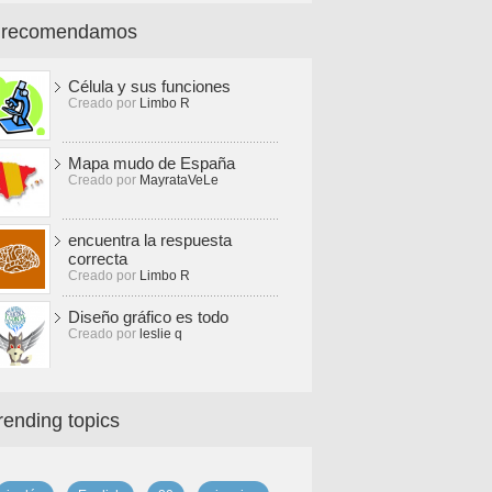
 recomendamos
Célula y sus funciones
Creado por
Limbo R
Mapa mudo de España
Creado por
MayrataVeLe
encuentra la respuesta
correcta
Creado por
Limbo R
Diseño gráfico es todo
Creado por
leslie q
rending topics