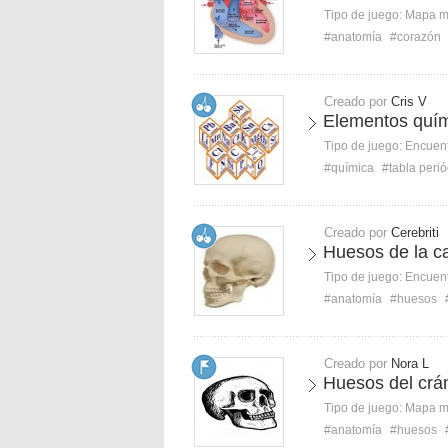
Tipo de juego:
Mapa 
#anatomía
#corazón
Creado por
Cris V
Elementos quím
Tipo de juego:
Encuent
#química
#tabla perió
Creado por
Cerebriti
Huesos de la c
Tipo de juego:
Encuent
#anatomía
#huesos
Creado por
Nora L
Huesos del crán
Tipo de juego:
Mapa 
#anatomía
#huesos