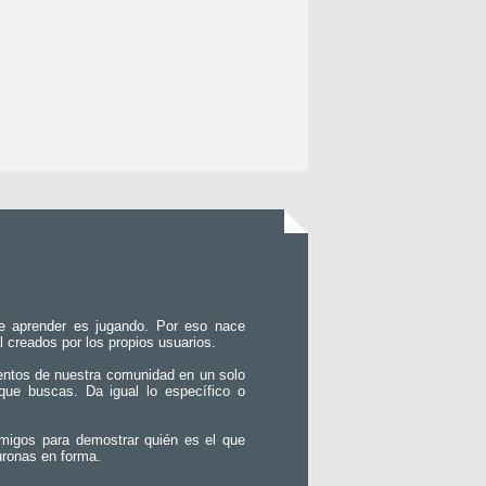
e aprender es jugando. Por eso nace
l creados por los propios usuarios.
entos de nuestra comunidad en un solo
que buscas. Da igual lo específico o
migos para demostrar quién es el que
uronas en forma.