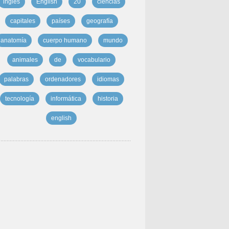
inglés
English
20
ciencias
capitales
países
geografía
anatomía
cuerpo humano
mundo
animales
de
vocabulario
palabras
ordenadores
idiomas
tecnología
informática
historia
english