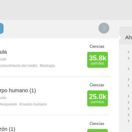
Ah
Ciencias
ula
35.8k
mudo
partidas
conocimiento del medio
#biología
Ciencias
rpo humano (1)
25.0k
mudo
partidas
#esqueleto
#cuerpo humano
Ciencias
zón (1)