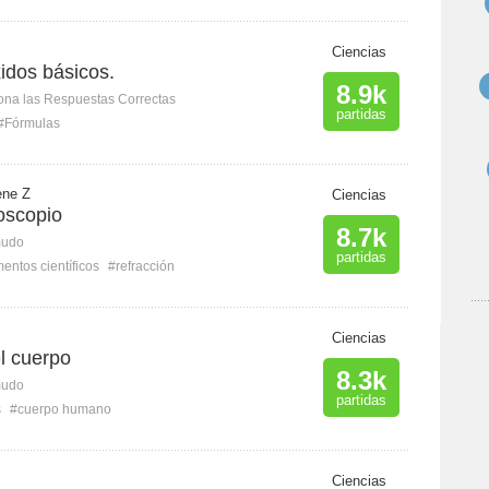
Ciencias
idos básicos.
8.9k
ona las Respuestas Correctas
partidas
#Fórmulas
ene Z
Ciencias
oscopio
8.7k
mudo
partidas
entos científicos
#refracción
Ciencias
l cuerpo
8.3k
mudo
partidas
s
#cuerpo humano
Ciencias