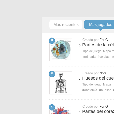
Más recientes
Más jugados
Creado por
Fer G
Partes de la cél
Tipo de juego:
Mapa 
#primaria
#células
#
Creado por
Nora L
Huesos del cue
Tipo de juego:
Mapa 
#anatomía
#huesos
Creado por
Fer G
Partes del cora