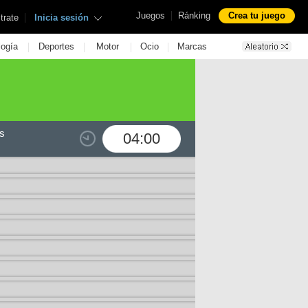
|
Juegos
Ránking
Crea tu juego
|
trate
Inicia sesión
|
|
|
|
logía
Deportes
Motor
Ocio
Marcas
s
04:00