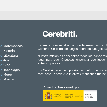
Estamos convencidos de que la mejor forma d
de
Matemáticas
Cerebriti. Un portal de juegos sobre cultura genera
de
Historia
de
Literatura
Nuestra misión es concentrar todos los conocimi
lugar para que tú puedas encontrar ese juego 
de
Arte
extraño que sea.
de
Cine
de
Tecnología
En Cerebriti además, podrás competir con tus a
más sabe. Y todo ello mientras mantienes tus ne
de
Motor
de
Marcas