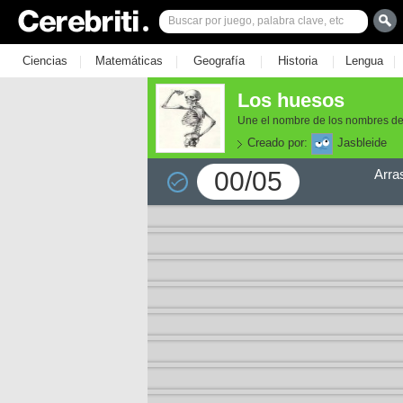
|
|
|
|
|
Ciencias
Matemáticas
Geografía
Historia
Lengua
Los huesos
Une el nombre de los nombres de
Creado por:
Jasbleide
00/05
Arra