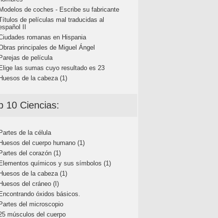
Modelos de coches - Escribe su fabricante
Títulos de películas mal traducidas al
español II
Ciudades romanas en Hispania
Obras principales de Miguel Ángel
Parejas de película
Elige las sumas cuyo resultado es 23
Huesos de la cabeza (1)
p 10 Ciencias:
Partes de la célula
Huesos del cuerpo humano (1)
Partes del corazón (1)
Elementos químicos y sus símbolos (1)
Huesos de la cabeza (1)
Huesos del cráneo (I)
Encontrando óxidos básicos.
Partes del microscopio
25 músculos del cuerpo