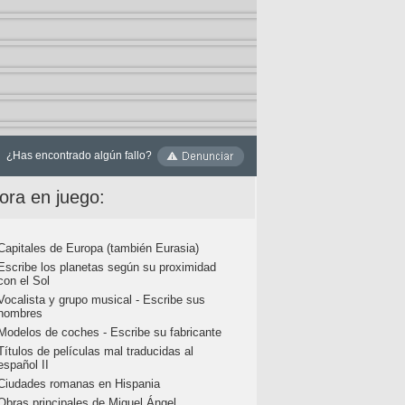
¿Has encontrado algún fallo?
ora en juego:
Capitales de Europa (también Eurasia)
Escribe los planetas según su proximidad
con el Sol
Vocalista y grupo musical - Escribe sus
nombres
Modelos de coches - Escribe su fabricante
Títulos de películas mal traducidas al
español II
Ciudades romanas en Hispania
Obras principales de Miguel Ángel