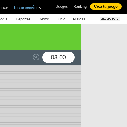
|
Juegos
Ránking
Crea tu juego
|
trate
Inicia sesión
|
|
|
|
logía
Deportes
Motor
Ocio
Marcas
03:00