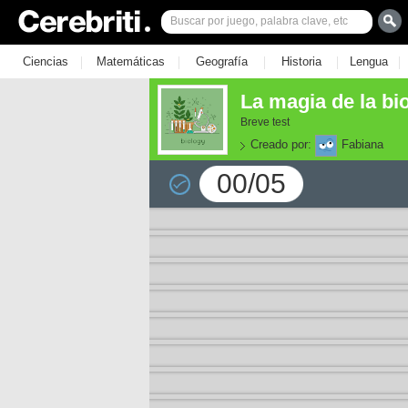
|
|
|
|
|
Ciencias
Matemáticas
Geografía
Historia
Lengua
La magia de la bi
Breve test
Creado por:
Fabiana
00/05