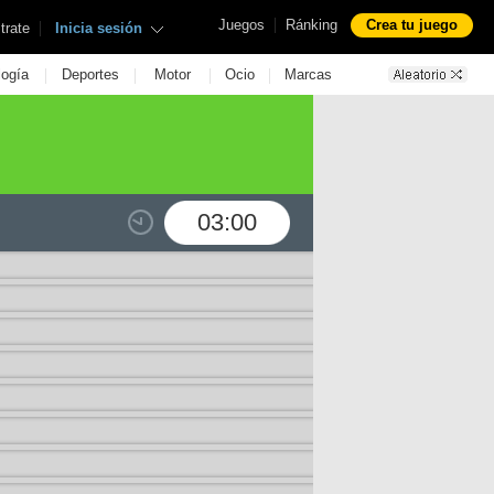
|
Juegos
Ránking
Crea tu juego
|
trate
Inicia sesión
|
|
|
|
logía
Deportes
Motor
Ocio
Marcas
03:00