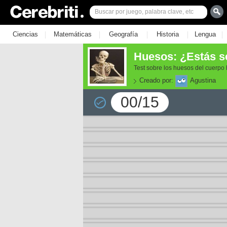
|
|
|
|
|
Ciencias
Matemáticas
Geografía
Historia
Lengua
Huesos: ¿Estás s
Test sobre los huesos del cuerp
Creado por:
Agustina
00/15