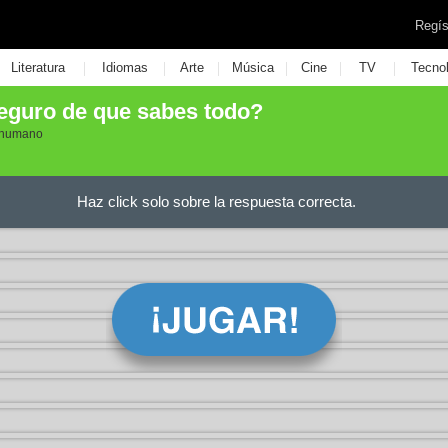
Regís
|
|
|
|
|
|
Literatura
Idiomas
Arte
Música
Cine
TV
Tecno
eguro de que sabes todo?
o humano
Haz click solo sobre la respuesta correcta.