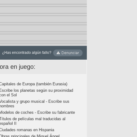
¿Has encontrado algún fallo?
ora en juego:
Capitales de Europa (también Eurasia)
Escribe los planetas según su proximidad
con el Sol
Vocalista y grupo musical - Escribe sus
nombres
Modelos de coches - Escribe su fabricante
Títulos de películas mal traducidas al
español II
Ciudades romanas en Hispania
Obras principales de Miguel Ángel