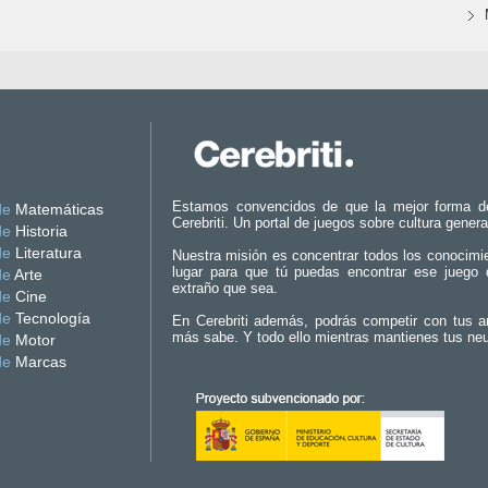
Estamos convencidos de que la mejor forma d
de
Matemáticas
Cerebriti. Un portal de juegos sobre cultura genera
de
Historia
de
Literatura
Nuestra misión es concentrar todos los conocimi
lugar para que tú puedas encontrar ese juego 
de
Arte
extraño que sea.
de
Cine
de
Tecnología
En Cerebriti además, podrás competir con tus a
más sabe. Y todo ello mientras mantienes tus ne
de
Motor
de
Marcas