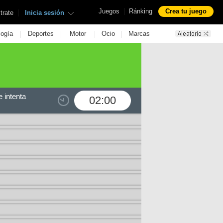
|
Juegos
Ránking
Crea tu juego
|
trate
Inicia sesión
|
|
|
|
logía
Deportes
Motor
Ocio
Marcas
 intenta
02:00