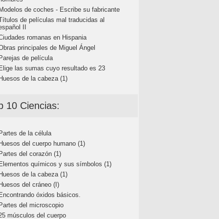
Modelos de coches - Escribe su fabricante
Títulos de películas mal traducidas al
español II
Ciudades romanas en Hispania
Obras principales de Miguel Ángel
Parejas de película
Elige las sumas cuyo resultado es 23
Huesos de la cabeza (1)
p 10 Ciencias:
Partes de la célula
Huesos del cuerpo humano (1)
Partes del corazón (1)
Elementos químicos y sus símbolos (1)
Huesos de la cabeza (1)
Huesos del cráneo (I)
Encontrando óxidos básicos.
Partes del microscopio
25 músculos del cuerpo