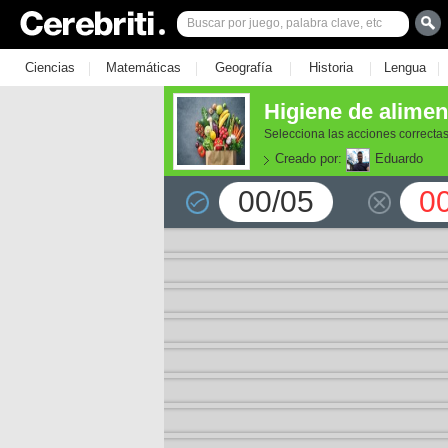
|
|
|
|
|
Ciencias
Matemáticas
Geografía
Historia
Lengua
Higiene de alimen
Selecciona las acciones correctas
Creado por:
Eduardo
00/05
0