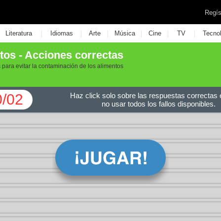
Regís
|
|
|
|
|
|
Literatura
Idiomas
Arte
Música
Cine
TV
Tecno
tos - Acciones correctas
 para evitar la contaminación de los alimentos
0/02
Haz click solo sobre las respuestas correctas e
no usar todos los fallos disponibles.