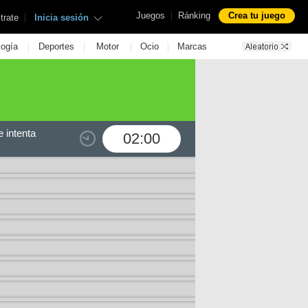
|
Juegos
Ránking
Crea tu juego
|
trate
Inicia sesión
|
|
|
|
logía
Deportes
Motor
Ocio
Marcas
 intenta
02:00