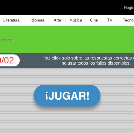
Regís
|
|
|
|
|
|
Literatura
Idiomas
Arte
Música
Cine
TV
Tecno
ut fungi
0/02
Haz click solo sobre las respuestas correctas e
no usar todos los fallos disponibles.