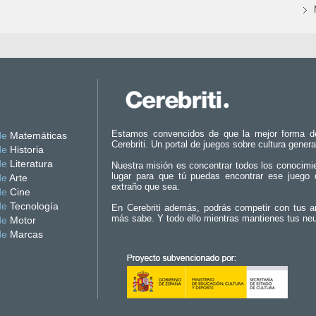
Estamos convencidos de que la mejor forma d
de
Matemáticas
Cerebriti. Un portal de juegos sobre cultura genera
de
Historia
de
Literatura
Nuestra misión es concentrar todos los conocimi
lugar para que tú puedas encontrar ese juego 
de
Arte
extraño que sea.
de
Cine
de
Tecnología
En Cerebriti además, podrás competir con tus a
más sabe. Y todo ello mientras mantienes tus ne
de
Motor
de
Marcas