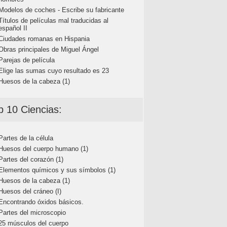
Modelos de coches - Escribe su fabricante
Títulos de películas mal traducidas al
español II
Ciudades romanas en Hispania
Obras principales de Miguel Ángel
Parejas de película
Elige las sumas cuyo resultado es 23
Huesos de la cabeza (1)
p 10 Ciencias:
Partes de la célula
Huesos del cuerpo humano (1)
Partes del corazón (1)
Elementos químicos y sus símbolos (1)
Huesos de la cabeza (1)
Huesos del cráneo (I)
Encontrando óxidos básicos.
Partes del microscopio
25 músculos del cuerpo