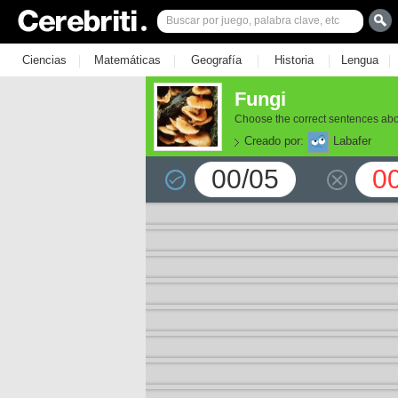
|
|
|
|
|
Ciencias
Matemáticas
Geografía
Historia
Lengua
Fungi
Choose the correct sentences abo
Creado por:
Labafer
00/05
0