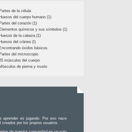
Partes de la célula
Huesos del cuerpo humano (1)
Partes del corazón (1)
Elementos químicos y sus símbolos (1)
Huesos de la cabeza (1)
Huesos del cráneo (I)
Encontrando óxidos básicos.
Partes del microscopio
25 músculos del cuerpo
Músculos de pierna y muslo
e aprender es jugando. Por eso nace
l creados por los propios usuarios.
entos de nuestra comunidad en un solo