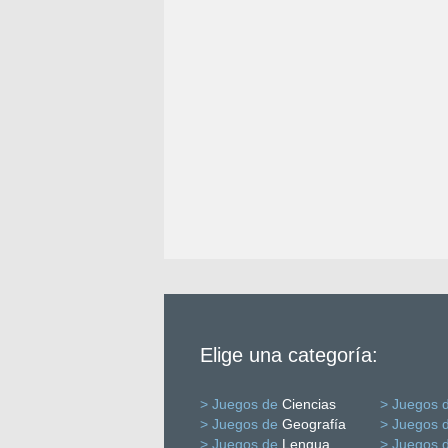
Elige una categoría:
> Juegos de
Ciencias
> Juegos 
> Juegos de
Geografía
> Juegos 
> Juegos de
Lengua
> Juegos 