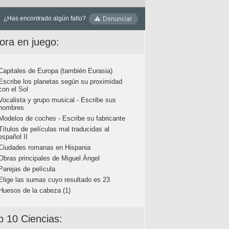
¿Has encontrado algún fallo?
ora en juego:
Capitales de Europa (también Eurasia)
Escribe los planetas según su proximidad
con el Sol
Vocalista y grupo musical - Escribe sus
nombres
Modelos de coches - Escribe su fabricante
Títulos de películas mal traducidas al
español II
Ciudades romanas en Hispania
Obras principales de Miguel Ángel
Parejas de película
Elige las sumas cuyo resultado es 23
Huesos de la cabeza (1)
p 10 Ciencias: