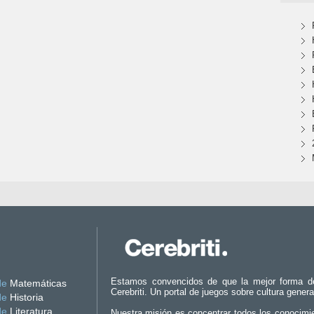
Estamos convencidos de que la mejor forma d
de
Matemáticas
Cerebriti. Un portal de juegos sobre cultura genera
de
Historia
de
Literatura
Nuestra misión es concentrar todos los conocimi