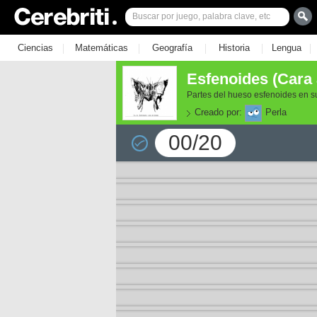
|
|
|
|
|
Ciencias
Matemáticas
Geografía
Historia
Lengua
Esfenoides (Cara 
Partes del hueso esfenoides en su
Creado por:
Perla
00/20