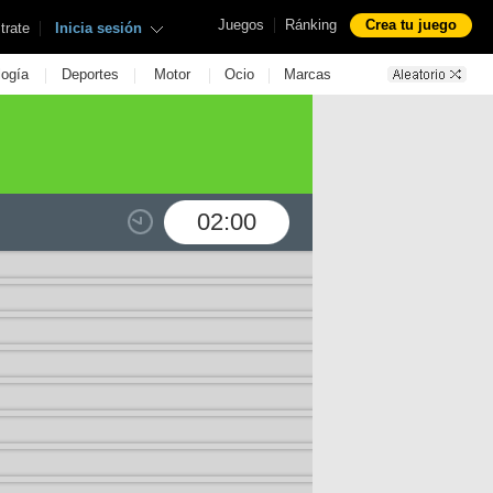
|
Juegos
Ránking
Crea tu juego
|
trate
Inicia sesión
|
|
|
|
logía
Deportes
Motor
Ocio
Marcas
02:00