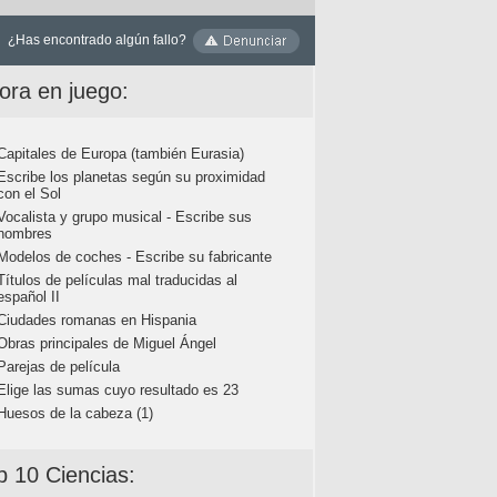
¿Has encontrado algún fallo?
ora en juego:
Capitales de Europa (también Eurasia)
Escribe los planetas según su proximidad
con el Sol
Vocalista y grupo musical - Escribe sus
nombres
Modelos de coches - Escribe su fabricante
Títulos de películas mal traducidas al
español II
Ciudades romanas en Hispania
Obras principales de Miguel Ángel
Parejas de película
Elige las sumas cuyo resultado es 23
Huesos de la cabeza (1)
p 10 Ciencias: