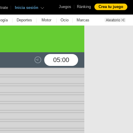
|
Juegos
Ránking
Crea tu juego
|
trate
Inicia sesión
|
|
|
|
logía
Deportes
Motor
Ocio
Marcas
05:00