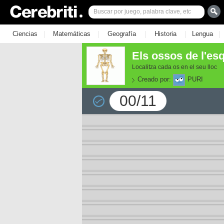
|
|
|
|
|
Ciencias
Matemáticas
Geografía
Historia
Lengua
Els ossos de l'es
Localitza cada os en el seu lloc
Creado por:
PURI
00/11