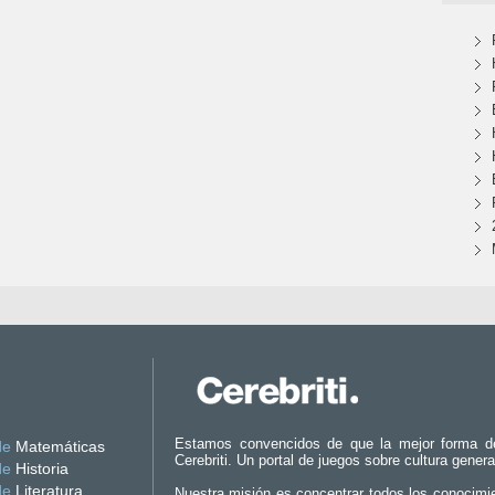
Estamos convencidos de que la mejor forma d
de
Matemáticas
Cerebriti. Un portal de juegos sobre cultura genera
de
Historia
de
Literatura
Nuestra misión es concentrar todos los conocimi