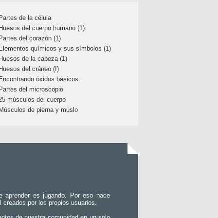
Partes de la célula
Huesos del cuerpo humano (1)
Partes del corazón (1)
Elementos químicos y sus símbolos (1)
Huesos de la cabeza (1)
Huesos del cráneo (I)
Encontrando óxidos básicos.
Partes del microscopio
25 músculos del cuerpo
Músculos de pierna y muslo
e aprender es jugando. Por eso nace
l creados por los propios usuarios.
entos de nuestra comunidad en un solo