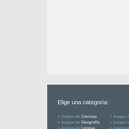
Elige una categoría:
> Juegos de
Ciencias
> Juegos 
> Juegos de
Geografía
> Juegos 
> Juegos de
Lengua
> Juegos 