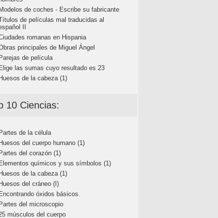
Modelos de coches - Escribe su fabricante
Títulos de películas mal traducidas al
español II
Ciudades romanas en Hispania
Obras principales de Miguel Ángel
Parejas de película
Elige las sumas cuyo resultado es 23
Huesos de la cabeza (1)
p 10 Ciencias:
Partes de la célula
Huesos del cuerpo humano (1)
Partes del corazón (1)
Elementos químicos y sus símbolos (1)
Huesos de la cabeza (1)
Huesos del cráneo (I)
Encontrando óxidos básicos.
Partes del microscopio
25 músculos del cuerpo