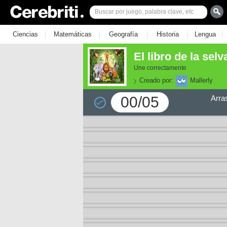
|
|
|
|
|
Ciencias
Matemáticas
Geografía
Historia
Lengua
El libro de la sel
Une correctamente
Creado por:
Mallerly
00/05
Arra