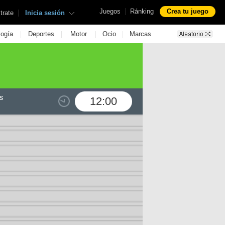
|
Juegos
Ránking
Crea tu juego
|
trate
Inicia sesión
|
|
|
|
logía
Deportes
Motor
Ocio
Marcas
s
12:00