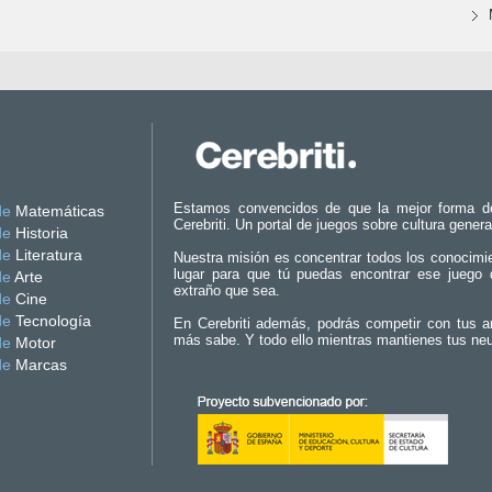
Estamos convencidos de que la mejor forma d
de
Matemáticas
Cerebriti. Un portal de juegos sobre cultura genera
de
Historia
de
Literatura
Nuestra misión es concentrar todos los conocimi
lugar para que tú puedas encontrar ese juego 
de
Arte
extraño que sea.
de
Cine
de
Tecnología
En Cerebriti además, podrás competir con tus a
más sabe. Y todo ello mientras mantienes tus ne
de
Motor
de
Marcas