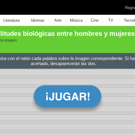
Regís
|
|
|
|
|
|
Literatura
Idiomas
Arte
Música
Cine
TV
Tecno
ilitudes biológicas entre hombres y mujeres
cada imagen
stra con el ratón cada palabra sobre la imagen correspondiente. Si ha
acertado, desaparecerán las dos.