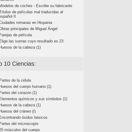
Modelos de coches - Escribe su fabricante
Títulos de películas mal traducidas al
español II
Ciudades romanas en Hispania
Obras principales de Miguel Ángel
Parejas de película
Elige las sumas cuyo resultado es 23
Huesos de la cabeza (1)
p 10 Ciencias:
Partes de la célula
Huesos del cuerpo humano (1)
Partes del corazón (1)
Elementos químicos y sus símbolos (1)
Huesos de la cabeza (1)
Huesos del cráneo (I)
Encontrando óxidos básicos.
Partes del microscopio
25 músculos del cuerpo