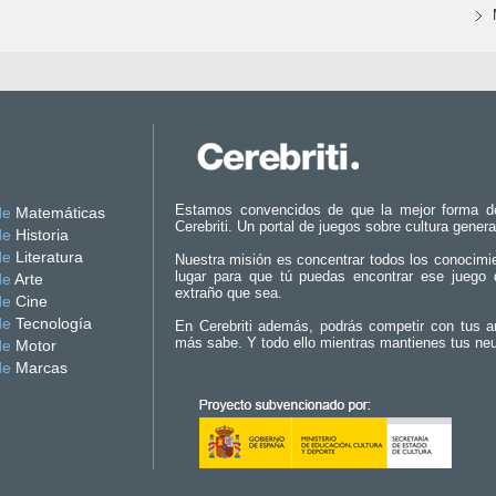
Estamos convencidos de que la mejor forma d
de
Matemáticas
Cerebriti. Un portal de juegos sobre cultura genera
de
Historia
de
Literatura
Nuestra misión es concentrar todos los conocimi
lugar para que tú puedas encontrar ese juego 
de
Arte
extraño que sea.
de
Cine
de
Tecnología
En Cerebriti además, podrás competir con tus a
más sabe. Y todo ello mientras mantienes tus ne
de
Motor
de
Marcas