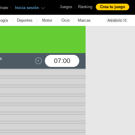
|
Juegos
Ránking
Crea tu juego
|
trate
Inicia sesión
|
|
|
|
logía
Deportes
Motor
Ocio
Marcas
s
07:00