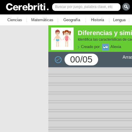
|
|
|
|
|
Ciencias
Matemáticas
Geografía
Historia
Lengua
Diferencias y sim
Identifica las características de 
Creado por:
Alexia
00/05
Arra