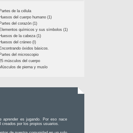
Partes de la célula
Huesos del cuerpo humano (1)
Partes del corazón (1)
Elementos químicos y sus símbolos (1)
Huesos de la cabeza (1)
Huesos del cráneo (I)
Encontrando óxidos básicos.
Partes del microscopio
25 músculos del cuerpo
Músculos de pierna y muslo
e aprender es jugando. Por eso nace
l creados por los propios usuarios.
entos de nuestra comunidad en un solo