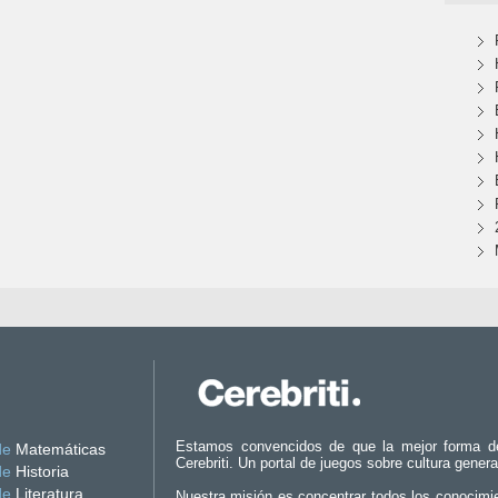
Estamos convencidos de que la mejor forma d
de
Matemáticas
Cerebriti. Un portal de juegos sobre cultura genera
de
Historia
de
Literatura
Nuestra misión es concentrar todos los conocimi