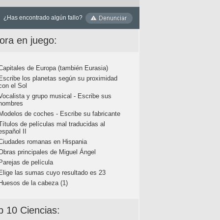
¿Has encontrado algún fallo?
ora en juego:
Capitales de Europa (también Eurasia)
Escribe los planetas según su proximidad
con el Sol
Vocalista y grupo musical - Escribe sus
nombres
Modelos de coches - Escribe su fabricante
Títulos de películas mal traducidas al
español II
Ciudades romanas en Hispania
Obras principales de Miguel Ángel
Parejas de película
Elige las sumas cuyo resultado es 23
Huesos de la cabeza (1)
p 10 Ciencias: