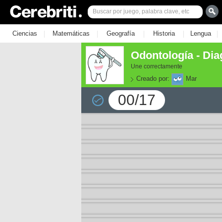
|
|
|
|
|
Ciencias
Matemáticas
Geografía
Historia
Lengua
Odontología - Dia
Une correctamente
Creado por:
Mar
00/17