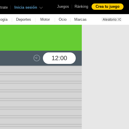
|
Juegos
Ránking
Crea tu juego
|
trate
Inicia sesión
|
|
|
|
logía
Deportes
Motor
Ocio
Marcas
12:00