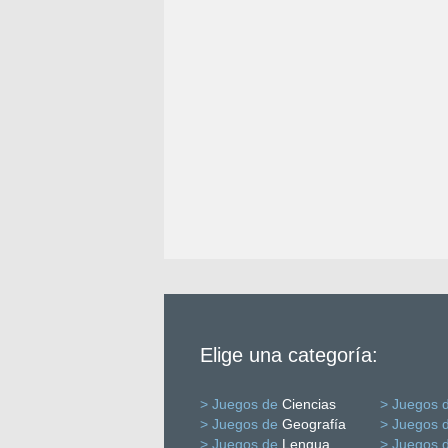
Elige una categoría:
> Juegos de
Ciencias
> Juegos 
> Juegos de
Geografía
> Juegos 
> Juegos de
Lengua
> Juegos 