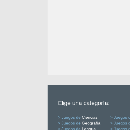
Elige una categoría:
> Juegos de
Ciencias
> Juegos 
> Juegos de
Geografía
> Juegos 
> Juegos de
Lengua
> Juegos 