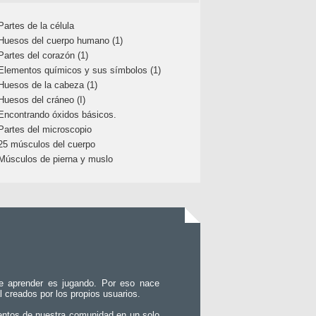
Partes de la célula
Huesos del cuerpo humano (1)
Partes del corazón (1)
Elementos químicos y sus símbolos (1)
Huesos de la cabeza (1)
Huesos del cráneo (I)
Encontrando óxidos básicos.
Partes del microscopio
25 músculos del cuerpo
Músculos de pierna y muslo
e aprender es jugando. Por eso nace
l creados por los propios usuarios.
entos de nuestra comunidad en un solo