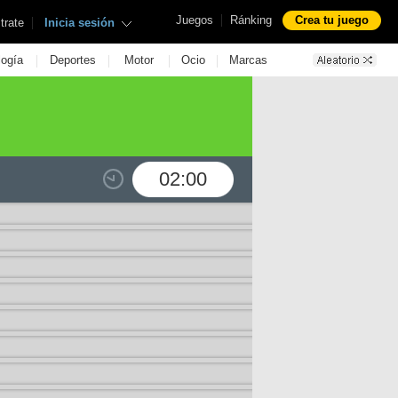
|
Juegos
Ránking
Crea tu juego
|
trate
Inicia sesión
|
|
|
|
logía
Deportes
Motor
Ocio
Marcas
02:00