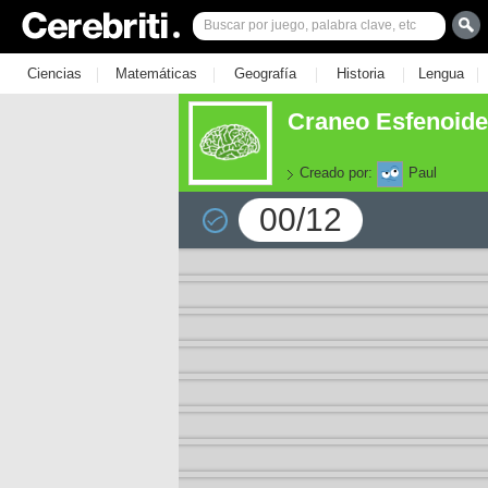
|
|
|
|
|
Ciencias
Matemáticas
Geografía
Historia
Lengua
Craneo Esfenoides
Creado por:
Paul
00/12