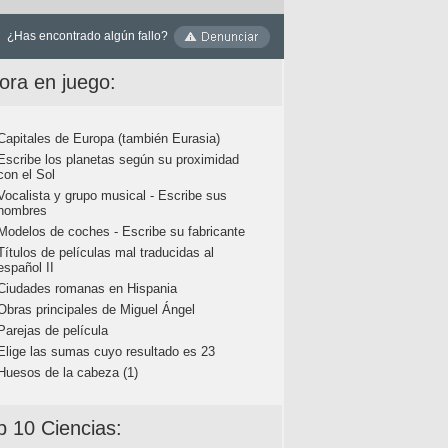
¿Has encontrado algún fallo?
ora en juego:
Capitales de Europa (también Eurasia)
Escribe los planetas según su proximidad
con el Sol
Vocalista y grupo musical - Escribe sus
nombres
Modelos de coches - Escribe su fabricante
Títulos de películas mal traducidas al
español II
Ciudades romanas en Hispania
Obras principales de Miguel Ángel
Parejas de película
Elige las sumas cuyo resultado es 23
Huesos de la cabeza (1)
p 10 Ciencias: