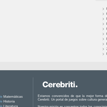
Estamos convencidos de que la mejor forma d
de
Matemáticas
Cerebriti. Un portal de juegos sobre cultura genera
de
Historia
de
Literatura
Nuestra misión es concentrar todos los conocimi