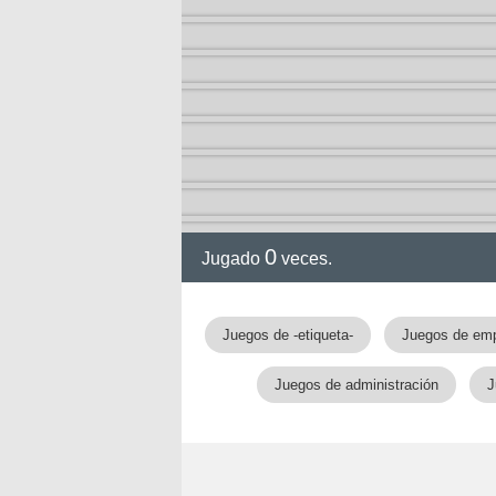
0
Jugado
veces.
gia
Juegos de -etiqueta-
Juegos de em
Juegos de administración
J
!!