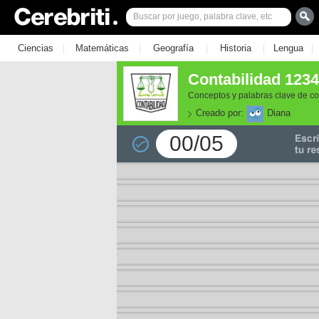
|
|
|
|
|
Ciencias
Matemáticas
Geografía
Historia
Lengua
Contabilidad 123
Conceptos y palabras clave de co
Creado por:
Diana
00/05