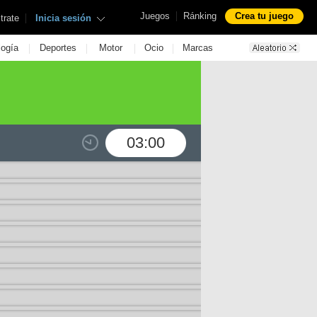
|
Juegos
Ránking
Crea tu juego
|
trate
Inicia sesión
|
|
|
|
logía
Deportes
Motor
Ocio
Marcas
03:00