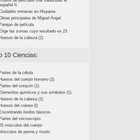
Títulos de películas mal traducidas al
español II
Ciudades romanas en Hispania
Obras principales de Miguel Ángel
Parejas de película
Elige las sumas cuyo resultado es 23
Huesos de la cabeza (1)
p 10 Ciencias:
Partes de la célula
Huesos del cuerpo humano (1)
Partes del corazón (1)
Elementos químicos y sus símbolos (1)
Huesos de la cabeza (1)
Huesos del cráneo (I)
Encontrando óxidos básicos.
Partes del microscopio
25 músculos del cuerpo
Músculos de pierna y muslo