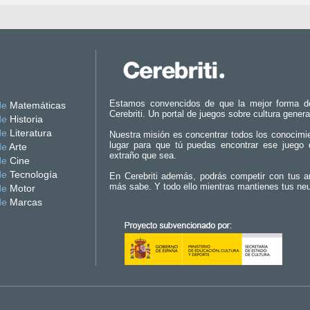
Estamos convencidos de que la mejor forma d
de
Matemáticas
Cerebriti. Un portal de juegos sobre cultura genera
de
Historia
de
Literatura
Nuestra misión es concentrar todos los conocimi
lugar para que tú puedas encontrar ese juego 
de
Arte
extraño que sea.
de
Cine
de
Tecnología
En Cerebriti además, podrás competir con tus a
más sabe. Y todo ello mientras mantienes tus ne
de
Motor
de
Marcas