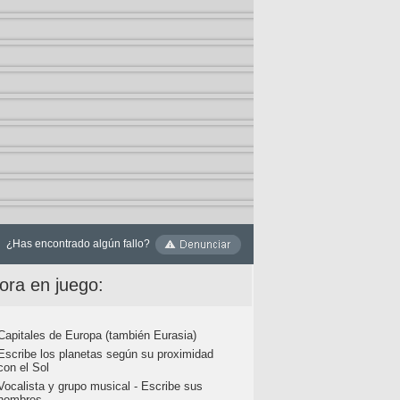
¿Has encontrado algún fallo?
ora en juego:
Capitales de Europa (también Eurasia)
Escribe los planetas según su proximidad
con el Sol
Vocalista y grupo musical - Escribe sus
nombres