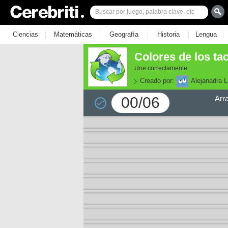
|
|
|
|
|
Ciencias
Matemáticas
Geografía
Historia
Lengua
Colores de los tac
Une correctamente
Creado por:
Alejanadra 
00/06
Arr