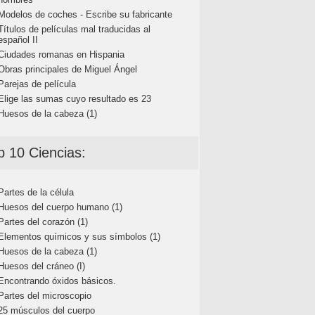
Modelos de coches - Escribe su fabricante
Títulos de películas mal traducidas al
español II
Ciudades romanas en Hispania
Obras principales de Miguel Ángel
Parejas de película
Elige las sumas cuyo resultado es 23
Huesos de la cabeza (1)
p 10 Ciencias:
Partes de la célula
Huesos del cuerpo humano (1)
Partes del corazón (1)
Elementos químicos y sus símbolos (1)
Huesos de la cabeza (1)
Huesos del cráneo (I)
Encontrando óxidos básicos.
Partes del microscopio
25 músculos del cuerpo