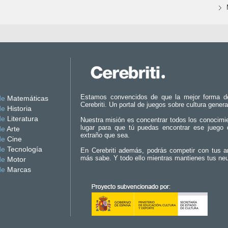
Estamos convencidos de que la mejor forma d
de
Matemáticas
Cerebriti. Un portal de juegos sobre cultura genera
de
Historia
de
Literatura
Nuestra misión es concentrar todos los conocimi
lugar para que tú puedas encontrar ese juego 
de
Arte
extraño que sea.
de
Cine
de
Tecnología
En Cerebriti además, podrás competir con tus a
más sabe. Y todo ello mientras mantienes tus ne
de
Motor
de
Marcas