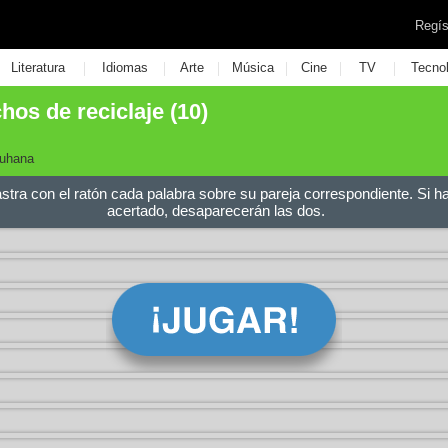
Regís
|
|
|
|
|
|
Literatura
Idiomas
Arte
Música
Cine
TV
Tecno
hos de reciclaje (10)
Luhana
astra con el ratón cada palabra sobre su pareja correspondiente. Si h
acertado, desaparecerán las dos.