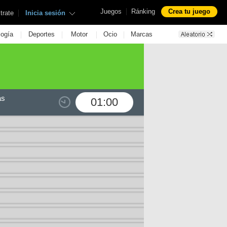
|
Juegos
Ránking
Crea tu juego
|
trate
Inicia sesión
|
|
|
|
logía
Deportes
Motor
Ocio
Marcas
as
01:00