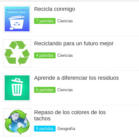
Recicla conmigo
7 partidas
Ciencias
Reciclando para un futuro mejor
4 partidas
Ciencias
Aprende a diferenciar los residuos
6 partidas
Ciencias
Repaso de los colores de los
tachos
9 partidas
Geografía