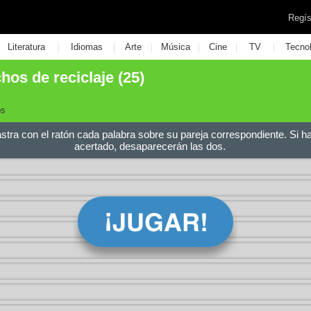
Regís
|
|
|
|
|
|
Literatura
Idiomas
Arte
Música
Cine
TV
Tecno
hos de reciclaje (25)
os
astra con el ratón cada palabra sobre su pareja correspondiente. Si h
acertado, desaparecerán las dos.