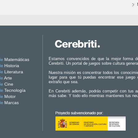
Estamos convencidos de que la mejor forma d
de
Matemáticas
Cerebriti. Un portal de juegos sobre cultura genera
de
Historia
de
Literatura
Nuestra misión es concentrar todos los conocimi
lugar para que tú puedas encontrar ese juego 
de
Arte
extraño que sea.
de
Cine
de
Tecnología
En Cerebriti además, podrás competir con tus a
más sabe. Y todo ello mientras mantienes tus ne
de
Motor
de
Marcas