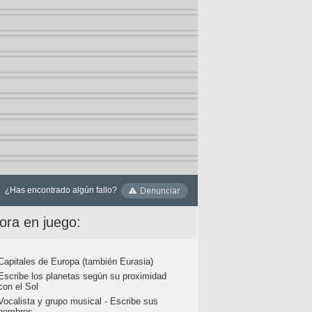
¿Has encontrado algún fallo?
ora en juego:
Capitales de Europa (también Eurasia)
Escribe los planetas según su proximidad
con el Sol
Vocalista y grupo musical - Escribe sus
nombres