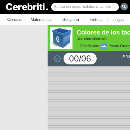
|
|
|
|
|
Ciencias
Matemáticas
Geografía
Historia
Lengua
Colores de los tac
Une correctamente
Creado por:
Josue Grad
00/06
Arr