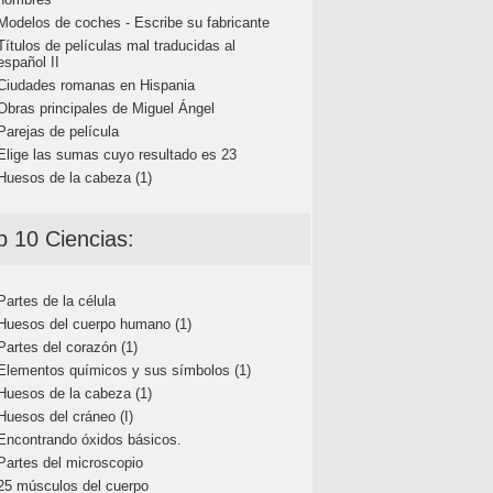
Modelos de coches - Escribe su fabricante
Títulos de películas mal traducidas al
español II
Ciudades romanas en Hispania
Obras principales de Miguel Ángel
Parejas de película
Elige las sumas cuyo resultado es 23
Huesos de la cabeza (1)
p 10 Ciencias:
Partes de la célula
Huesos del cuerpo humano (1)
Partes del corazón (1)
Elementos químicos y sus símbolos (1)
Huesos de la cabeza (1)
Huesos del cráneo (I)
Encontrando óxidos básicos.
Partes del microscopio
25 músculos del cuerpo