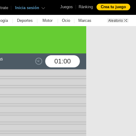
|
Juegos
Ránking
Crea tu juego
|
trate
Inicia sesión
|
|
|
|
logía
Deportes
Motor
Ocio
Marcas
as
01:00