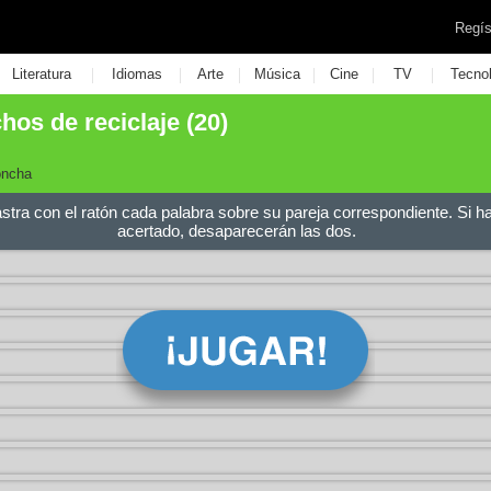
Regís
|
|
|
|
|
|
Literatura
Idiomas
Arte
Música
Cine
TV
Tecno
hos de reciclaje (20)
oncha
astra con el ratón cada palabra sobre su pareja correspondiente. Si h
acertado, desaparecerán las dos.