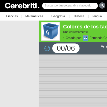
|
|
|
|
|
Ciencias
Matemáticas
Geografía
Historia
Lengua
Colores de los tac
Une correctamente
Creado por:
Fernanda C
00/06
Arr