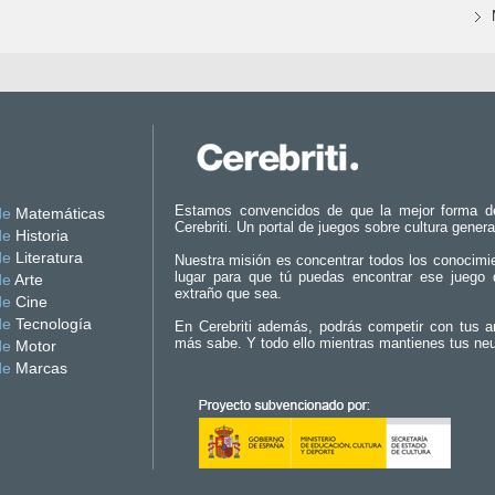
Estamos convencidos de que la mejor forma d
de
Matemáticas
Cerebriti. Un portal de juegos sobre cultura genera
de
Historia
de
Literatura
Nuestra misión es concentrar todos los conocimi
lugar para que tú puedas encontrar ese juego 
de
Arte
extraño que sea.
de
Cine
de
Tecnología
En Cerebriti además, podrás competir con tus a
más sabe. Y todo ello mientras mantienes tus ne
de
Motor
de
Marcas