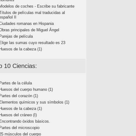
Modelos de coches - Escribe su fabricante
Títulos de películas mal traducidas al
español II
Ciudades romanas en Hispania
Obras principales de Miguel Ángel
Parejas de película
Elige las sumas cuyo resultado es 23
Huesos de la cabeza (1)
p 10 Ciencias:
Partes de la célula
Huesos del cuerpo humano (1)
Partes del corazón (1)
Elementos químicos y sus símbolos (1)
Huesos de la cabeza (1)
Huesos del cráneo (I)
Encontrando óxidos básicos.
Partes del microscopio
25 músculos del cuerpo