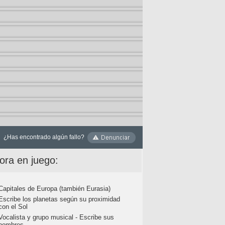
¿Has encontrado algún fallo?
ora en juego:
Capitales de Europa (también Eurasia)
Escribe los planetas según su proximidad
con el Sol
Vocalista y grupo musical - Escribe sus
nombres