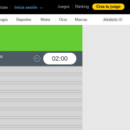
|
Juegos
Ránking
Crea tu juego
|
trate
Inicia sesión
|
|
|
|
logía
Deportes
Motor
Ocio
Marcas
as
02:00