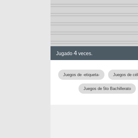
4
Jugado
veces.
gia
Juegos de -etiqueta-
Juegos de cél
Juegos de 5to Bachillerato
!!