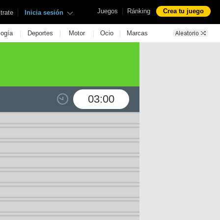
|
Juegos
Ránking
Crea tu juego
|
trate
Inicia sesión
|
|
|
|
logía
Deportes
Motor
Ocio
Marcas
03:00