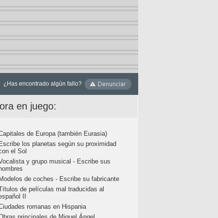
¿Has encontrado algún fallo?
ora en juego:
Capitales de Europa (también Eurasia)
Escribe los planetas según su proximidad
con el Sol
Vocalista y grupo musical - Escribe sus
nombres
Modelos de coches - Escribe su fabricante
Títulos de películas mal traducidas al
español II
Ciudades romanas en Hispania
Obras principales de Miguel Ángel