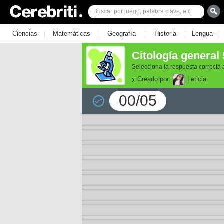
|
|
|
|
|
Ciencias
Matemáticas
Geografía
Historia
Lengua
Citología general 
Selecciona la respuesta correcta
Creado por:
Leticia
00/05