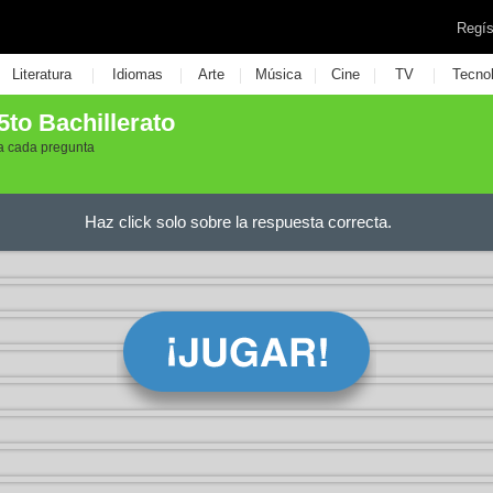
Regís
|
|
|
|
|
|
Literatura
Idiomas
Arte
Música
Cine
TV
Tecno
5to Bachillerato
 a cada pregunta
Haz click solo sobre la respuesta correcta.