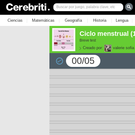
|
|
|
|
|
Ciencias
Matemáticas
Geografía
Historia
Lengua
Ciclo menstrual (
Breve test
Creado por:
valerie sofia
00/05