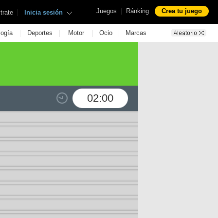
|
Juegos
Ránking
Crea tu juego
|
trate
Inicia sesión
|
|
|
|
logía
Deportes
Motor
Ocio
Marcas
02:00