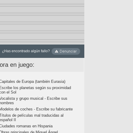
¿Has encontrado algún fallo?
ora en juego:
Capitales de Europa (también Eurasia)
Escribe los planetas según su proximidad
con el Sol
Vocalista y grupo musical - Escribe sus
nombres
Modelos de coches - Escribe su fabricante
Títulos de películas mal traducidas al
español II
Ciudades romanas en Hispania
Obras principales de Miguel Ángel