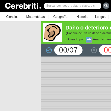
|
|
|
|
|
Ciencias
Matemáticas
Geografía
Historia
Lengua
Daño o deterioro d
¿Por qué ocurre un daño o deterio
Creado por:
Ana Carmen
00/07
0