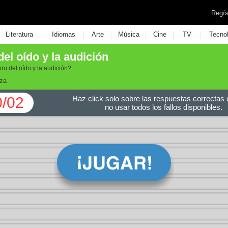
Regís
|
|
|
|
|
|
Literatura
Idiomas
Arte
Música
Cine
TV
Tecno
el oído y la audición
ro del oído y la audición?
za
0/02
Haz click solo sobre las respuestas correctas e
no usar todos los fallos disponibles.