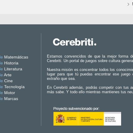
Estamos convencidos de que la mejor forma d
de
Matemáticas
Cerebriti. Un portal de juegos sobre cultura genera
de
Historia
de
Literatura
Nuestra misión es concentrar todos los conocimi
lugar para que tú puedas encontrar ese juego 
de
Arte
extraño que sea.
de
Cine
de
Tecnología
En Cerebriti además, podrás competir con tus a
más sabe. Y todo ello mientras mantienes tus ne
de
Motor
de
Marcas