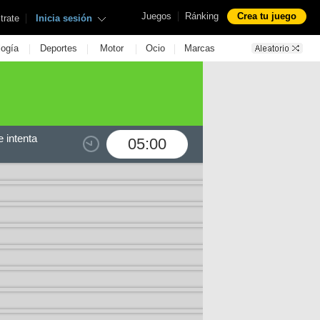
|
Juegos
Ránking
Crea tu juego
|
trate
Inicia sesión
|
|
|
|
logía
Deportes
Motor
Ocio
Marcas
 intenta
05:00