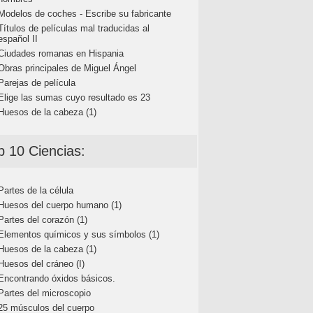
Modelos de coches - Escribe su fabricante
Títulos de películas mal traducidas al
español II
Ciudades romanas en Hispania
Obras principales de Miguel Ángel
Parejas de película
Elige las sumas cuyo resultado es 23
Huesos de la cabeza (1)
p 10 Ciencias:
Partes de la célula
Huesos del cuerpo humano (1)
Partes del corazón (1)
Elementos químicos y sus símbolos (1)
Huesos de la cabeza (1)
Huesos del cráneo (I)
Encontrando óxidos básicos.
Partes del microscopio
25 músculos del cuerpo