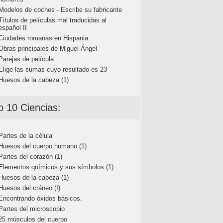
Modelos de coches - Escribe su fabricante
Títulos de películas mal traducidas al
español II
Ciudades romanas en Hispania
Obras principales de Miguel Ángel
Parejas de película
Elige las sumas cuyo resultado es 23
Huesos de la cabeza (1)
p 10 Ciencias:
Partes de la célula
Huesos del cuerpo humano (1)
Partes del corazón (1)
Elementos químicos y sus símbolos (1)
Huesos de la cabeza (1)
Huesos del cráneo (I)
Encontrando óxidos básicos.
Partes del microscopio
25 músculos del cuerpo