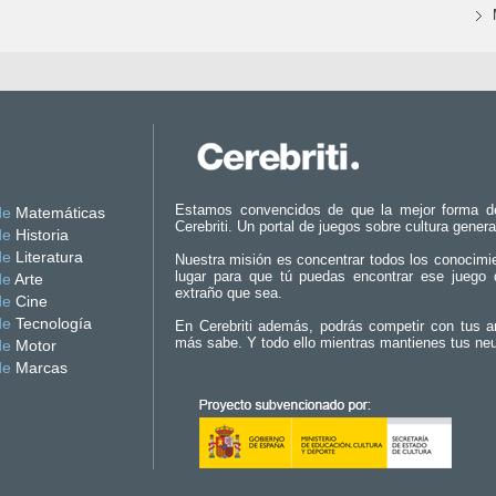
Estamos convencidos de que la mejor forma d
de
Matemáticas
Cerebriti. Un portal de juegos sobre cultura genera
de
Historia
de
Literatura
Nuestra misión es concentrar todos los conocimi
lugar para que tú puedas encontrar ese juego 
de
Arte
extraño que sea.
de
Cine
de
Tecnología
En Cerebriti además, podrás competir con tus a
más sabe. Y todo ello mientras mantienes tus ne
de
Motor
de
Marcas