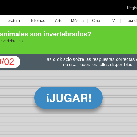
Regís
|
|
|
|
|
|
Literatura
Idiomas
Arte
Música
Cine
TV
Tecno
 animales son invertebrados?
invertebrados
0/02
Haz click solo sobre las respuestas correctas e
no usar todos los fallos disponibles.