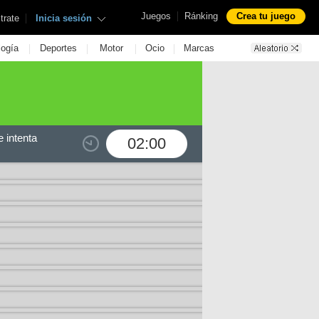
|
Juegos
Ránking
Crea tu juego
|
trate
Inicia sesión
|
|
|
|
logía
Deportes
Motor
Ocio
Marcas
 intenta
02:00