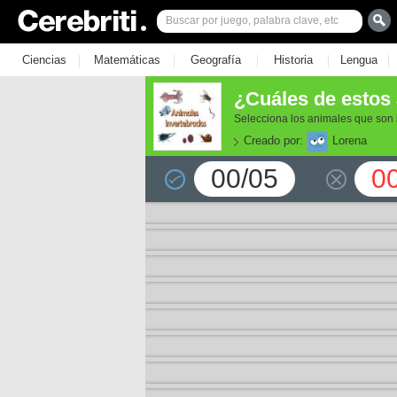
|
|
|
|
|
Ciencias
Matemáticas
Geografía
Historia
Lengua
¿Cuáles de estos
Selecciona los animales que son 
Creado por:
Lorena
00/05
0