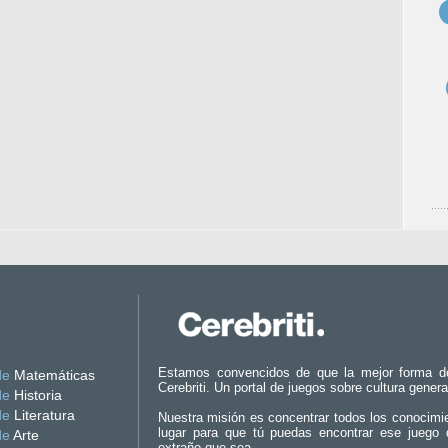
Estamos convencidos de que la mejor forma d
de
Matemáticas
Cerebriti. Un portal de juegos sobre cultura genera
de
Historia
de
Literatura
Nuestra misión es concentrar todos los conocimi
lugar para que tú puedas encontrar ese juego 
de
Arte
extraño que sea.