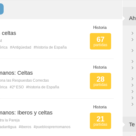
Ah
Historia
 celtas
67
st
partidas
érica
#Antigüedad
#historia de España
Historia
manos: Celtas
28
ona las Respuestas Correctas
partidas
érica
#2º ESO
#historia de España
Historia
anos: Iberos y celtas
21
ra la Pareja
Te
partidas
adantigua
#iberos
#pueblosprerromanos