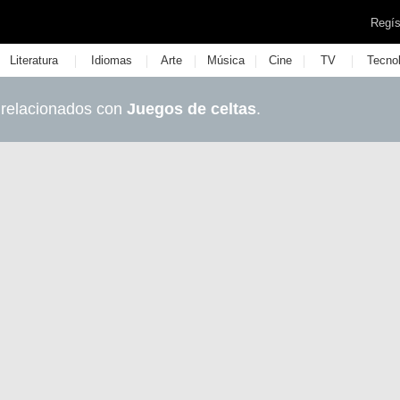
Regís
|
|
|
|
|
|
Literatura
Idiomas
Arte
Música
Cine
TV
Tecno
 relacionados con
Juegos de celtas
.