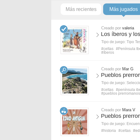
Más recientes
Más jugados
Creado por
valeria
Los íberos y los
Tipo de juego:
Tipo Te
#celtas
#Península Ib
#íberos
Creado por
Mar G
Pueblos prerro
Tipo de juego:
Selecci
#celtas
#península ib
#pueblos prerromanos
Creado por
Mara V
Pueblos prerrom
Tipo de juego:
Encuent
#historia
#celtas
#ed