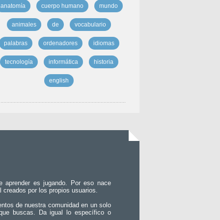
anatomía
cuerpo humano
mundo
animales
de
vocabulario
palabras
ordenadores
idiomas
tecnología
informática
historia
english
e aprender es jugando. Por eso nace
l creados por los propios usuarios.
entos de nuestra comunidad en un solo
que buscas. Da igual lo específico o