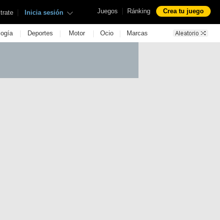
|
Juegos
Ránking
Crea tu juego
|
trate
Inicia sesión
|
|
|
|
logía
Deportes
Motor
Ocio
Marcas