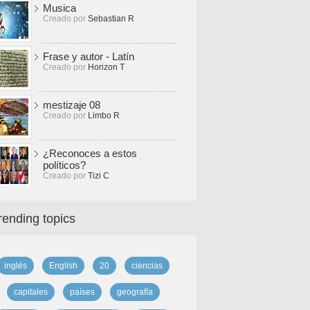
Musica
Creado por
Sebastian R
Frase y autor - Latín
Creado por
Horizon T
mestizaje 08
Creado por
Limbo R
¿Reconoces a estos
políticos?
Creado por
Tizi C
rending topics
inglés
English
20
ciencias
capitales
países
geografía