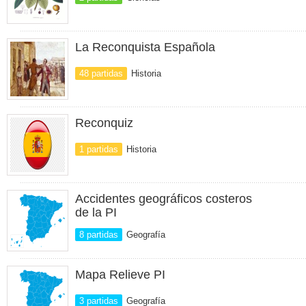
La Reconquista Española
48 partidas
Historia
Reconquiz
1 partidas
Historia
Accidentes geográficos costeros
de la PI
8 partidas
Geografía
Mapa Relieve PI
3 partidas
Geografía