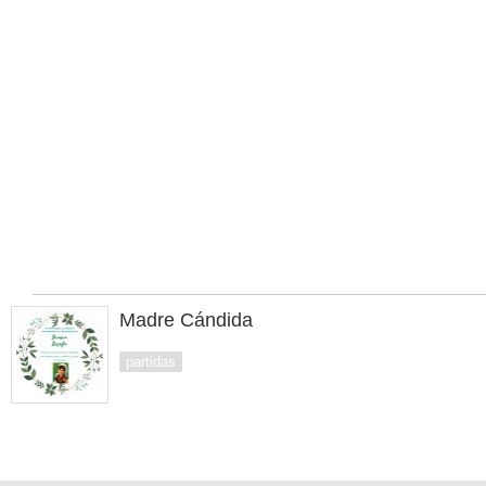
Madre Cándida
partidas