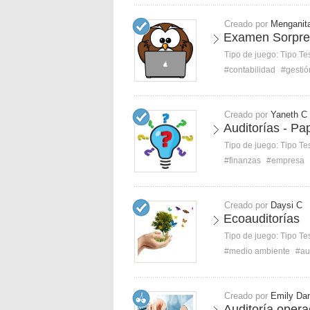
Creado por
Menganit
Examen Sorpres
Tipo de juego:
Tipo Te
#contabilidad
#gestió
Creado por
Yaneth C
Auditorías - P
Tipo de juego:
Tipo Te
#finanzas
#empresa
Creado por
Daysi C
Ecoauditorías
Tipo de juego:
Tipo Te
#medio ambiente
#au
Creado por
Emily Dan
Auditoría opera