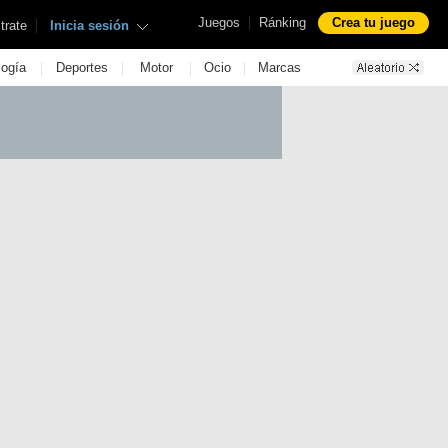
|
Juegos
Ránking
Crea tu juego
|
trate
Inicia sesión
|
|
|
|
logía
Deportes
Motor
Ocio
Marcas