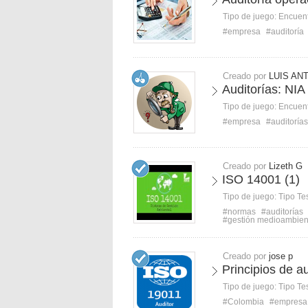
Tipo de juego:
Encuent
#empresa
#auditoría
Creado por
LUIS AN
Auditorías: NIA
Tipo de juego:
Encuent
#empresa
#auditorías
Creado por
Lizeth G
ISO 14001 (1)
Tipo de juego:
Tipo Te
#normas
#auditorías
#gestión medioambien
Creado por
jose p
Principios de 
Tipo de juego:
Tipo Te
#Colombia
#empresa