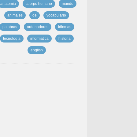
anatomía
cuerpo humano
mundo
animales
de
vocabulario
palabras
ordenadores
idiomas
tecnología
informática
historia
english