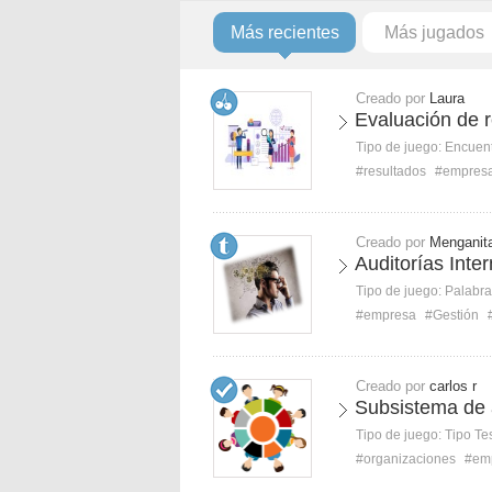
Más recientes
Más jugados
Creado por
Laura
Evaluación de r
Tipo de juego:
Encuent
#resultados
#empres
Creado por
Menganit
Auditorías Inte
Tipo de juego:
Palabra
#empresa
#Gestión
Creado por
carlos r
Subsistema de 
Tipo de juego:
Tipo Te
#organizaciones
#em