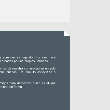
e aprender es jugando. Por eso nace
l creados por los propios usuarios.
entos de nuestra comunidad en un solo
que buscas. Da igual lo específico o
migos para demostrar quién es el que
uronas en forma.