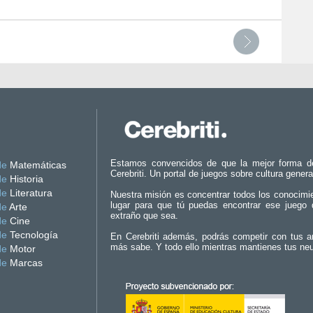
Estamos convencidos de que la mejor forma d
de
Matemáticas
Cerebriti. Un portal de juegos sobre cultura genera
de
Historia
de
Literatura
Nuestra misión es concentrar todos los conocimi
lugar para que tú puedas encontrar ese juego 
de
Arte
extraño que sea.
de
Cine
de
Tecnología
En Cerebriti además, podrás competir con tus a
más sabe. Y todo ello mientras mantienes tus ne
de
Motor
de
Marcas