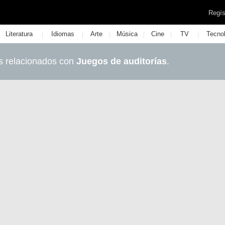
Regís
|
|
|
|
|
|
Literatura
Idiomas
Arte
Música
Cine
TV
Tecno
s relacionados con
Juegos de auditorías
.