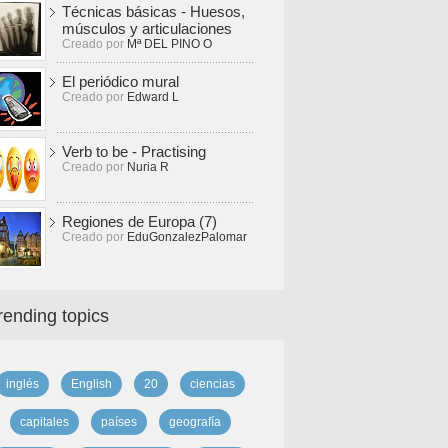
Técnicas básicas - Huesos,
músculos y articulaciones
Creado por
Mª DEL PINO O
El periódico mural
Creado por
Edward L
Verb to be - Practising
Creado por
Nuria R
Regiones de Europa (7)
Creado por
EduGonzalezPalomar
rending topics
inglés
English
20
ciencias
capitales
países
geografía