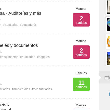
a
Marcas
a - Auditorías y más
2
st
partidas
n
#auditorías
#contaduría
Marcas
apeles y documentos
2
st
partidas
#documentos
#auditorías
#papeles
Ciencias
#T
11
st
partidas
ditorías
#ambientales
#ecoauditorías
iela S
Marcas
cional