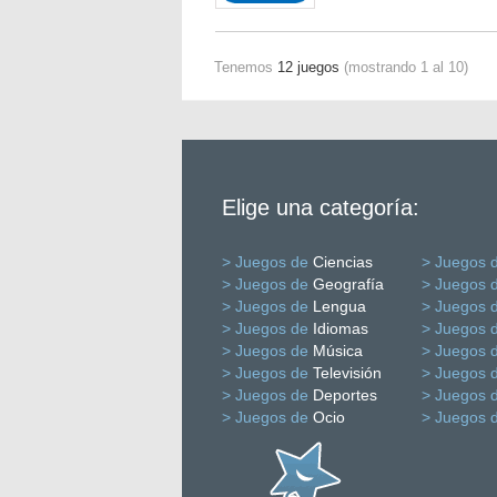
Tenemos
12 juegos
(mostrando 1 al 10)
Elige una categoría:
> Juegos de
Ciencias
> Juegos 
> Juegos de
Geografía
> Juegos 
> Juegos de
Lengua
> Juegos 
> Juegos de
Idiomas
> Juegos 
> Juegos de
Música
> Juegos 
> Juegos de
Televisión
> Juegos 
> Juegos de
Deportes
> Juegos 
> Juegos de
Ocio
> Juegos 