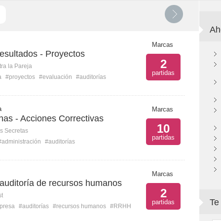
Ah
Marcas
esultados - Proyectos
2
ra la Pareja
partidas
a
#proyectos
#evaluación
#auditorías
a
Marcas
rnas - Acciones Correctivas
10
s Secretas
partidas
#administración
#auditorías
Marcas
auditoría de recursos humanos
2
st
Te
partidas
presa
#auditorías
#recursos humanos
#RRHH