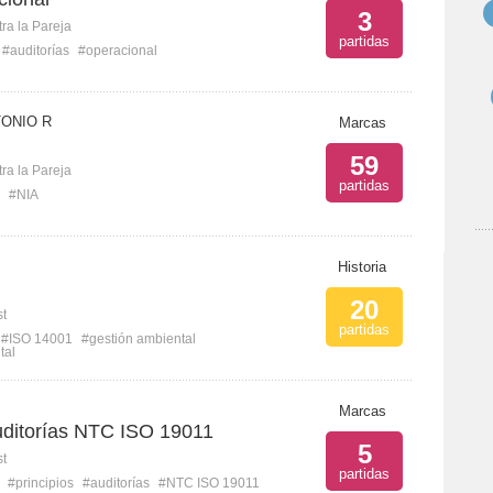
3
ra la Pareja
partidas
#auditorías
#operacional
TONIO R
Marcas
59
ra la Pareja
partidas
#NIA
Historia
20
st
partidas
#ISO 14001
#gestión ambiental
tal
Marcas
auditorías NTC ISO 19011
5
st
partidas
#principios
#auditorías
#NTC ISO 19011