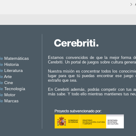
Estamos convencidos de que la mejor forma d
de
Matemáticas
Cerebriti. Un portal de juegos sobre cultura genera
de
Historia
de
Literatura
Nuestra misión es concentrar todos los conocimi
lugar para que tú puedas encontrar ese juego 
de
Arte
extraño que sea.
de
Cine
de
Tecnología
En Cerebriti además, podrás competir con tus a
más sabe. Y todo ello mientras mantienes tus ne
de
Motor
de
Marcas