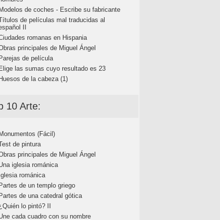
Modelos de coches - Escribe su fabricante
Títulos de películas mal traducidas al
español II
Ciudades romanas en Hispania
Obras principales de Miguel Ángel
Parejas de película
Elige las sumas cuyo resultado es 23
Huesos de la cabeza (1)
p 10 Arte:
Monumentos (Fácil)
Test de pintura
Obras principales de Miguel Ángel
Una iglesia románica
Iglesia románica
Partes de un templo griego
Partes de una catedral gótica
¿Quién lo pintó? II
Une cada cuadro con su nombre