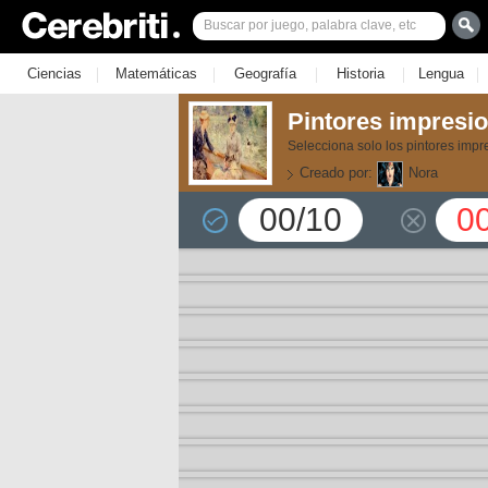
|
|
|
|
|
Ciencias
Matemáticas
Geografía
Historia
Lengua
Pintores impresio
Selecciona solo los pintores impr
Creado por:
Nora
00/10
0