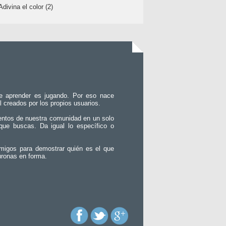
Adivina el color (2)
e aprender es jugando. Por eso nace
l creados por los propios usuarios.
entos de nuestra comunidad en un solo
que buscas. Da igual lo específico o
migos para demostrar quién es el que
uronas en forma.