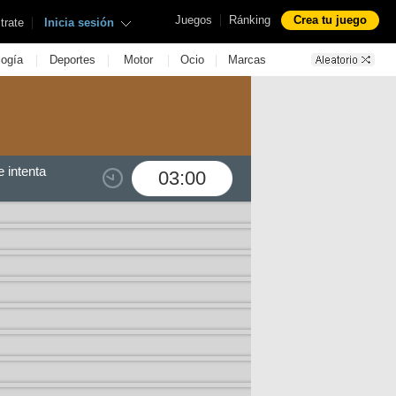
|
Juegos
Ránking
Crea tu juego
|
trate
Inicia sesión
|
|
|
|
logía
Deportes
Motor
Ocio
Marcas
 intenta
03:00