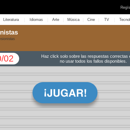
Regís
|
|
|
|
|
|
Literatura
Idiomas
Arte
Música
Cine
TV
Tecno
nistas
esionistas
0/02
Haz click solo sobre las respuestas correctas e
no usar todos los fallos disponibles.