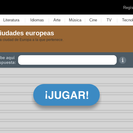
Regís
|
|
|
|
|
|
Literatura
Idiomas
Arte
Música
Cine
TV
Tecno
iudades europeas
 ciudad de Europa a la que pertenece.