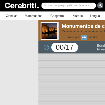
|
|
|
|
|
Ciencias
Matemáticas
Geografía
Historia
Lengua
Monumentos de c
Relaciona cada monumento con la
Creado por:
Sandra
00/17