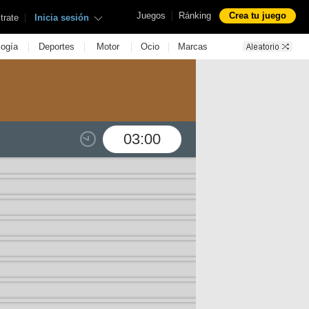
|
Juegos
Ránking
Crea tu juego
|
trate
Inicia sesión
|
|
|
|
logía
Deportes
Motor
Ocio
Marcas
03:00