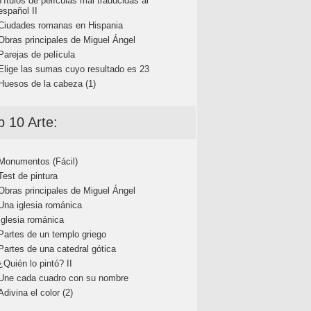
Títulos de películas mal traducidas al
español II
Ciudades romanas en Hispania
Obras principales de Miguel Ángel
Parejas de película
Elige las sumas cuyo resultado es 23
Huesos de la cabeza (1)
p 10 Arte:
Monumentos (Fácil)
Test de pintura
Obras principales de Miguel Ángel
Una iglesia románica
Iglesia románica
Partes de un templo griego
Partes de una catedral gótica
¿Quién lo pintó? II
Une cada cuadro con su nombre
Adivina el color (2)