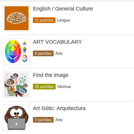
English / General Culture
11 partidas
Lengua
ART VOCABULARY
8 partidas
Arte
Find the image
30 partidas
Idiomas
Art Gòtic: Arquitectura
3 partidas
Arte