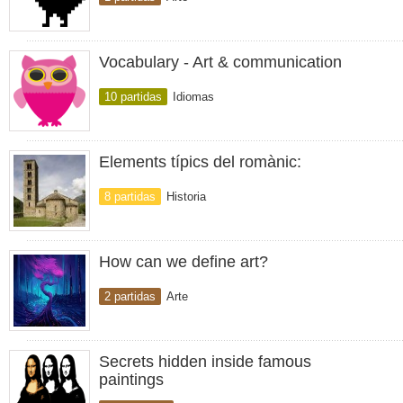
Vocabulary - Art & communication
10 partidas
Idiomas
Elements típics del romànic:
8 partidas
Historia
How can we define art?
2 partidas
Arte
Secrets hidden inside famous
paintings