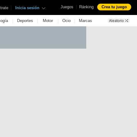
|
Juegos
Ránking
Crea tu juego
|
trate
Inicia sesión
|
|
|
|
logía
Deportes
Motor
Ocio
Marcas