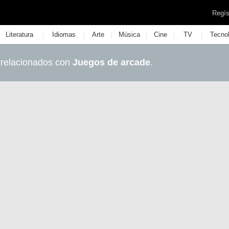
Regís
|
|
|
|
|
|
Literatura
Idiomas
Arte
Música
Cine
TV
Tecno
 relacionados con
Juegos de arcade
.