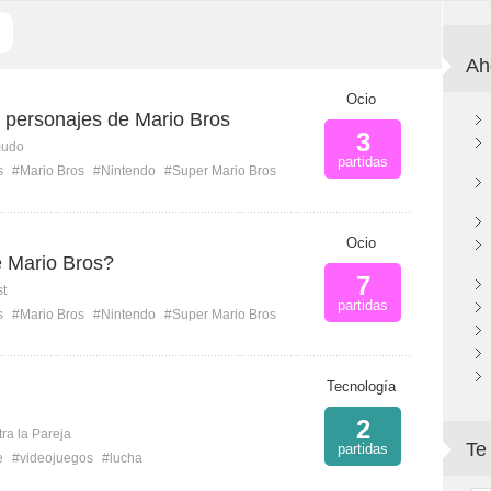
Ah
Ocio
s personajes de Mario Bros
3
mudo
partidas
s
#Mario Bros
#Nintendo
#Super Mario Bros
Ocio
 Mario Bros?
7
st
partidas
s
#Mario Bros
#Nintendo
#Super Mario Bros
Tecnología
2
ra la Pareja
Te
partidas
e
#videojuegos
#lucha