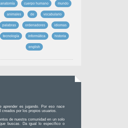
anatomía
cuerpo humano
mundo
animales
de
vocabulario
palabras
ordenadores
idiomas
tecnología
informática
historia
english
e aprender es jugando. Por eso nace
l creados por los propios usuarios.
entos de nuestra comunidad en un solo
que buscas. Da igual lo específico o