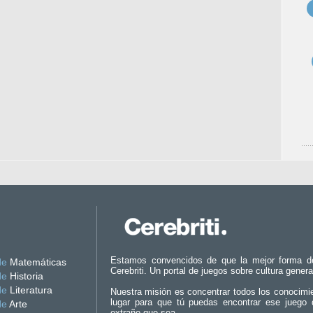
Estamos convencidos de que la mejor forma d
de
Matemáticas
Cerebriti. Un portal de juegos sobre cultura genera
de
Historia
de
Literatura
Nuestra misión es concentrar todos los conocimi
lugar para que tú puedas encontrar ese juego 
de
Arte
extraño que sea.