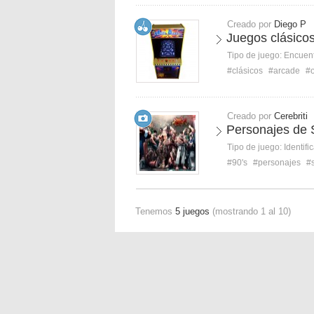
Creado por
Diego P
Juegos clásico
Tipo de juego:
Encuent
#clásicos
#arcade
#o
Creado por
Cerebriti
Personajes de S
Tipo de juego:
Identifi
#90's
#personajes
#s
Tenemos
5 juegos
(mostrando 1 al 10)