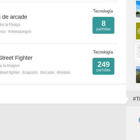
Tecnología
s de arcade
8
ra la Pareja
partidas
cio
#videojuegos
Tecnología
treet Fighter
249
ca la Imagen
partidas
treet fighter
#capcom
#arcade
#rivales
#T