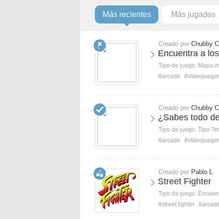
Más recientes
Más jugados
Creado por
Chubby C
Encuentra a lo
Tipo de juego:
Mapa 
#arcade
#videojuego
Creado por
Chubby C
¿Sabes todo de
Tipo de juego:
Tipo Te
#arcade
#videojuego
Creado por
Pablo L
Street Fighter
Tipo de juego:
Encuent
#street fighter
#arcad