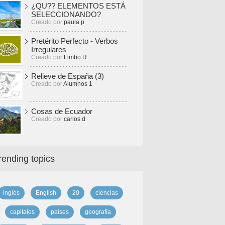
¿QU?? ELEMENTOS ESTÁ
SELECCIONANDO?
Creado por
paula p
Pretérito Perfecto - Verbos
Irregulares
Creado por
Limbo R
Relieve de España (3)
Creado por
Alumnos 1
Cosas de Ecuador
Creado por
carlos d
rending topics
inglés
English
20
ciencias
capitales
países
geografía