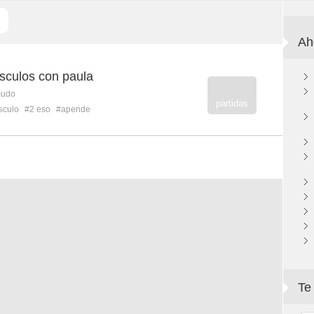
Ah
sculos con paula
mudo
partidas
sculo
#2 eso
#apende
Te