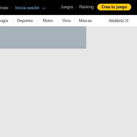
|
Juegos
Ránking
Crea tu juego
|
trate
Inicia sesión
|
|
|
|
logía
Deportes
Motor
Ocio
Marcas