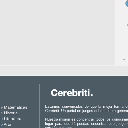
Estamos convencidos de que la mejor forma d
de
Matemáticas
Cerebriti. Un portal de juegos sobre cultura genera
de
Historia
de
Literatura
Nuestra misión es concentrar todos los conocimi
lugar para que tú puedas encontrar ese juego 
de
Arte
extraño que sea.