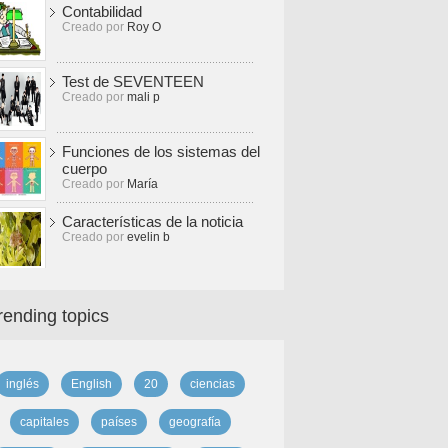
Contabilidad
Creado por
Roy O
Test de SEVENTEEN
Creado por
mali p
Funciones de los sistemas del
cuerpo
Creado por
María
Características de la noticia
Creado por
evelin b
rending topics
inglés
English
20
ciencias
capitales
países
geografía