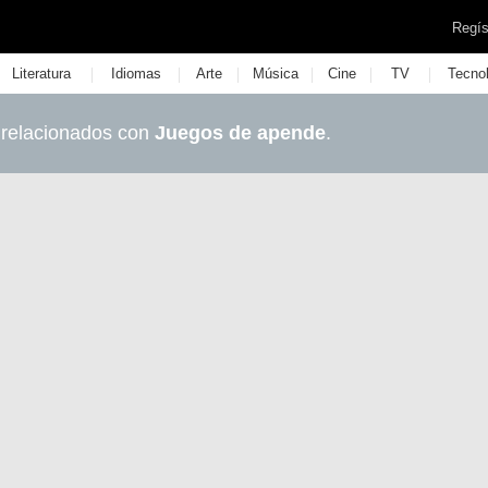
Regís
|
|
|
|
|
|
Literatura
Idiomas
Arte
Música
Cine
TV
Tecno
 relacionados con
Juegos de apende
.