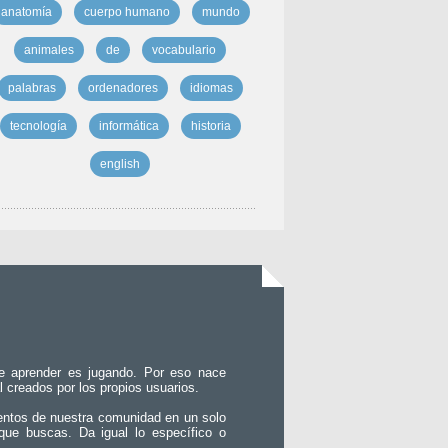
anatomía
cuerpo humano
mundo
animales
de
vocabulario
palabras
ordenadores
idiomas
tecnología
informática
historia
english
e aprender es jugando. Por eso nace
l creados por los propios usuarios.
entos de nuestra comunidad en un solo
que buscas. Da igual lo específico o