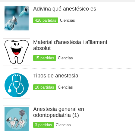
Adivina qué anestésico es
420 partidas
Ciencias
Material d'anestèsia i aïllament
absolut
15 partidas
Ciencias
Tipos de anestesia
10 partidas
Ciencias
Anestesia general en
odontopediatría (1)
3 partidas
Ciencias