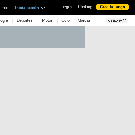
|
Juegos
Ránking
Crea tu juego
|
trate
Inicia sesión
|
|
|
|
logía
Deportes
Motor
Ocio
Marcas