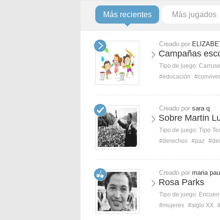
Más recientes
Más jugados
Creado por
ELIZABE
Campañas escol
Tipo de juego:
Carruse
#educación
#convive
Creado por
sara q
Sobre Martin Lu
Tipo de juego:
Tipo Te
#derechos
#paz
#der
Creado por
maria pau
Rosa Parks
Tipo de juego:
Encuent
#mujeres
#siglo XX