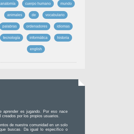
anatomía
cuerpo humano
mundo
animales
de
vocabulario
palabras
ordenadores
idiomas
tecnología
informática
historia
english
e aprender es jugando. Por eso nace
l creados por los propios usuarios.
entos de nuestra comunidad en un solo
que buscas. Da igual lo específico o