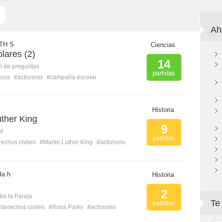
Ah
TH S
Ciencias
ares (2)
14
l de preguntas
partidas
ncia
#activismo
#campaña escolar
Historia
ther King
9
st
partidas
echos civiles
#Martin Luther King
#activismo
la h
Historia
2
ra la Pareja
Te
partidas
#derechos civiles
#Rosa Parks
#activismo