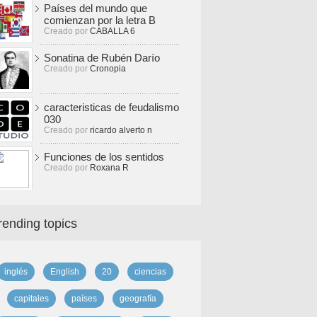
Países del mundo que
comienzan por la letra B
Creado por
CABALLA 6
Sonatina de Rubén Darío
Creado por
Cronopia
caracteristicas de feudalismo
030
Creado por
ricardo alverto n
Funciones de los sentidos
Creado por
Roxana R
rending topics
inglés
English
20
ciencias
capitales
países
geografía