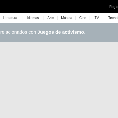
Regís
|
|
|
|
|
|
Literatura
Idiomas
Arte
Música
Cine
TV
Tecno
 relacionados con
Juegos de activismo
.