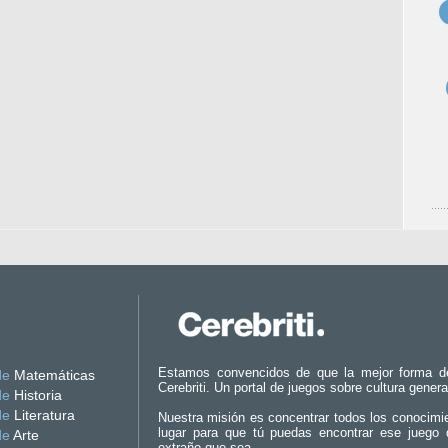
Estamos convencidos de que la mejor forma d
de
Matemáticas
Cerebriti. Un portal de juegos sobre cultura genera
de
Historia
de
Literatura
Nuestra misión es concentrar todos los conocimi
lugar para que tú puedas encontrar ese juego 
de
Arte
extraño que sea.