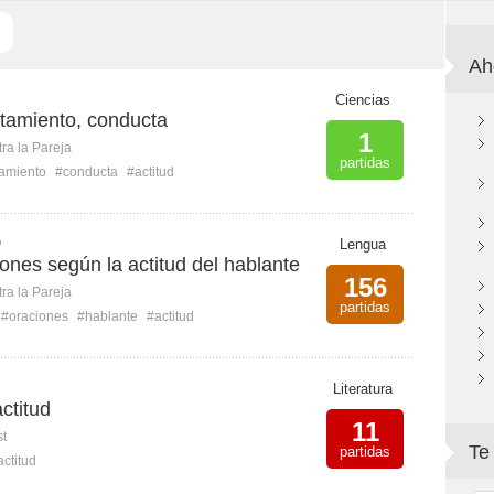
Ah
P
Ciencias
rtamiento, conducta
1
ra la Pareja
partidas
amiento
#conducta
#actitud
Q
Lengua
ones según la actitud del hablante
156
ra la Pareja
partidas
#oraciones
#hablante
#actitud
Literatura
ctitud
11
st
Te
partidas
actitud