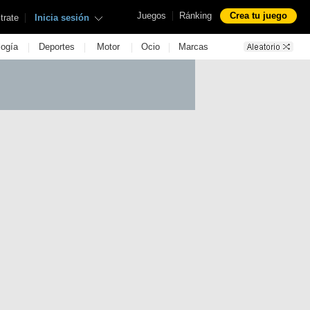
|
Juegos
Ránking
Crea tu juego
|
trate
Inicia sesión
|
|
|
|
logía
Deportes
Motor
Ocio
Marcas