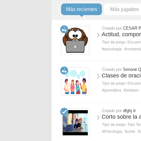
Más recientes
Más jugados
Creado por
CESAR 
Actitud, compo
Tipo de juego:
Encuent
#psicología
#comport
Creado por
Simoné 
Clases de oraci
Tipo de juego:
Encuent
#gramática
#sintaxis
Creado por
dfghj d
Corto sobre la a
Tipo de juego:
Tipo Te
#Psicologia
#corto
#