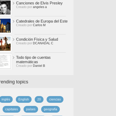
Canciones de Elvis Presley
Creado por
angeles a
Catedrales de Europa del Este
Creado por
Carlos M
Condición Física y Salud
Creado por
DCANADAL C
Todo tipo de cuentas
matemáticas
Creado por
Daniel B
rending topics
inglés
English
20
ciencias
capitales
países
geografía