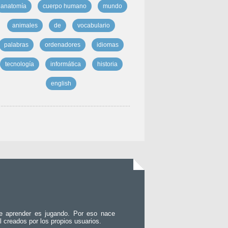
anatomía
cuerpo humano
mundo
animales
de
vocabulario
palabras
ordenadores
idiomas
tecnología
informática
historia
english
e aprender es jugando. Por eso nace
l creados por los propios usuarios.