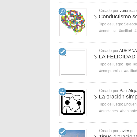
Creado por
veronica
Conductismo so
Tipo de juego:
Selecci
#conducta
#actitud
#
Creado por
ADRIANA
LA FELICIDAD
Tipo de juego:
Tipo Te
#compromiso
#actitu
Creado por
Paul Alej
La oración simpl
Tipo de juego:
Encuent
#oraciones
#hablante
Creado por
javier g
Tipus d'oracions