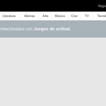
Regís
|
|
|
|
|
|
Literatura
Idiomas
Arte
Música
Cine
TV
Tecno
 relacionados con
Juegos de actitud
.