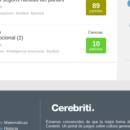
89
st
partidas
oracions
#actitud
#parlant
a
Ciencias
ocional (2)
10
st
partidas
nes
#inteligencia emocional
#actitud
Estamos convencidos de que la mejor forma d
de
Matemáticas
Cerebriti. Un portal de juegos sobre cultura genera
de
Historia