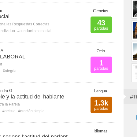
 m
Ciencias
cial
43
ona las Respuestas Correctas
partidas
individuo
#conductismo social
 A
Ocio
 LABORAL
1
st
partidas
d
#alegria
andro G
Lengua
e y la actitud del hablante
#T
1.3k
ra la Pareja
partidas
#actitud
#oración simple
Idiomas
 segons l'actitud del parlant