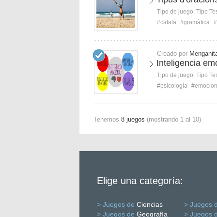
Tipo de juego:
Tipo Te
#català
#gramàtica
#
Creado por
Menganit
Inteligencia em
Tipo de juego:
Tipo Te
#psicología
#emocio
Tenemos
8 juegos
(mostrando 1 al 10)
Elige una categoría:
> Juegos de
Ciencias
> Juegos 
> Juegos de
Geografía
> Juegos 