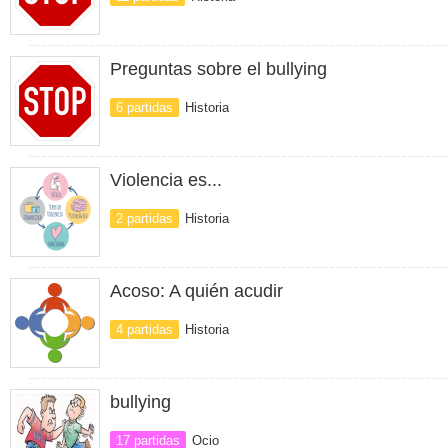
Preguntas sobre el bullying
6 partidas
Historia
Violencia es...
2 partidas
Historia
Acoso: A quién acudir
4 partidas
Historia
bullying
17 partidas
Ocio