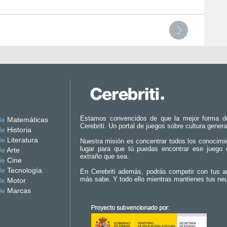
Estamos convencidos de que la mejor forma d
de
Matemáticas
Cerebriti. Un portal de juegos sobre cultura genera
de
Historia
de
Literatura
Nuestra misión es concentrar todos los conocimi
lugar para que tú puedas encontrar ese juego 
de
Arte
extraño que sea.
de
Cine
de
Tecnología
En Cerebriti además, podrás competir con tus a
más sabe. Y todo ello mientras mantienes tus ne
de
Motor
de
Marcas