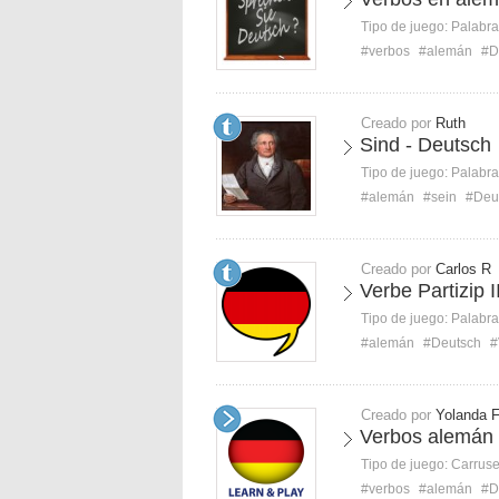
Tipo de juego:
Palabra
#verbos
#alemán
#D
Creado por
Ruth
Sind - Deutsch
Tipo de juego:
Palabra
#alemán
#sein
#Deu
Creado por
Carlos R
Verbe Partizip I
Tipo de juego:
Palabra
#alemán
#Deutsch
#
Creado por
Yolanda 
Verbos alemán
Tipo de juego:
Carruse
#verbos
#alemán
#D