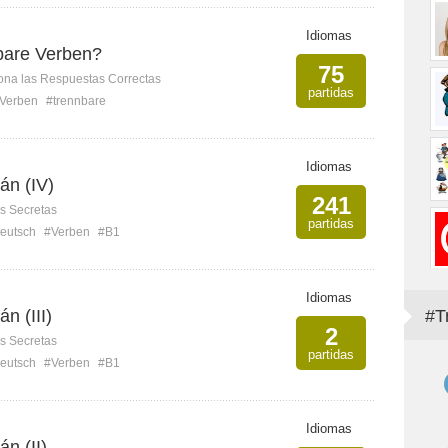
Idiomas
bare Verben?
75
ona las Respuestas Correctas
partidas
Verben
#trennbare
Idiomas
án (IV)
241
s Secretas
partidas
eutsch
#Verben
#B1
Idiomas
n (III)
#T
2
s Secretas
partidas
eutsch
#Verben
#B1
Idiomas
n (II)