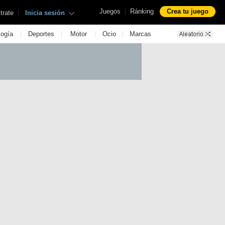
|
Juegos
Ránking
Crea tu juego
|
trate
Inicia sesión
|
|
|
|
logía
Deportes
Motor
Ocio
Marcas