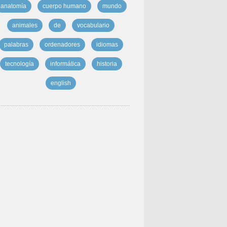
anatomía
cuerpo humano
mundo
animales
de
vocabulario
palabras
ordenadores
idiomas
tecnología
informática
historia
english