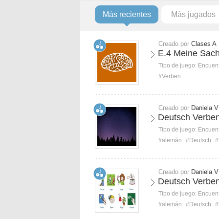
Más recientes
Más jugados
Creado por
Clases A
E.4 Meine Sac
Tipo de juego:
Encuent
#Verben
Creado por
Daniela V
Deutsch Verben
Tipo de juego:
Encuent
#alemán
#Deutsch
#
Creado por
Daniela V
Deutsch Verben
Tipo de juego:
Encuent
#alemán
#Deutsch
#