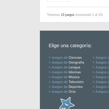
Tenemos
13 juegos
(mostrando 1 al 10)
Elige una categoría:
> Juegos de
Ciencias
> Juegos 
> Juegos de
Geografía
> Juegos 
> Juegos de
Lengua
> Juegos 
> Juegos de
Idiomas
> Juegos 
> Juegos de
Música
> Juegos 
> Juegos de
Televisión
> Juegos 
> Juegos de
Deportes
> Juegos 
> Juegos de
Ocio
> Juegos 