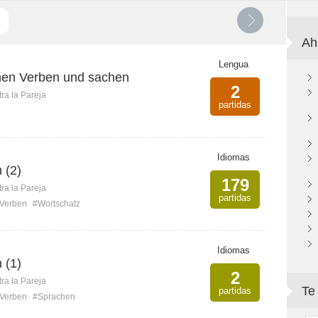
Ah
Lengua
hen Verben und sachen
2
ra la Pareja
partidas
Idiomas
 (2)
179
ra la Pareja
partidas
Verben
#Wortschatz
Idiomas
 (1)
2
ra la Pareja
Te
partidas
Verben
#Sprachen