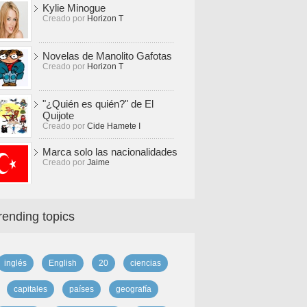
Kylie Minogue
Creado por
Horizon T
Novelas de Manolito Gafotas
Creado por
Horizon T
"¿Quién es quién?" de El
Quijote
Creado por
Cide Hamete I
Marca solo las nacionalidades
Creado por
Jaime
rending topics
inglés
English
20
ciencias
capitales
países
geografía