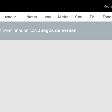
Regís
|
|
|
|
|
|
Literatura
Idiomas
Arte
Música
Cine
TV
Tecno
s relacionados con
Juegos de Verben
.