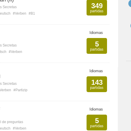
349
s Secretas
partidas
eutsch
#Verben
#B1
Idiomas
5
s Secretas
partidas
tsch
#Verben
Idiomas
I
143
s Secretas
partidas
Verben
#Partizip
F
Idiomas
5
l de preguntas
partidas
eutsch
#Verben