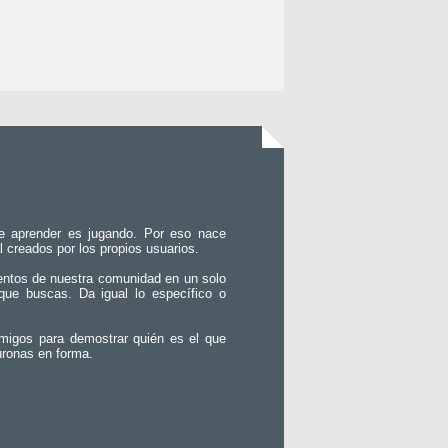
e aprender es jugando. Por eso nace
l creados por los propios usuarios.
entos de nuestra comunidad en un solo
que buscas. Da igual lo específico o
migos para demostrar quién es el que
uronas en forma.