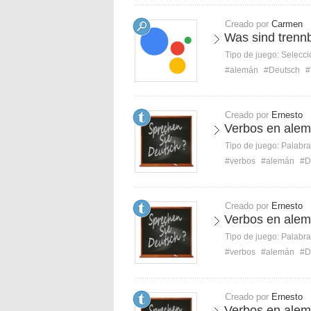
Creado por
Carmen
Was sind trenn
Tipo de juego:
Selecci
#alemán
#Deutsch
#
Creado por
Ernesto
Verbos en alem
Tipo de juego:
Palabra
#verbos
#alemán
#D
Creado por
Ernesto
Verbos en alemá
Tipo de juego:
Palabra
#verbos
#alemán
#D
Creado por
Ernesto
Verbos en alemá