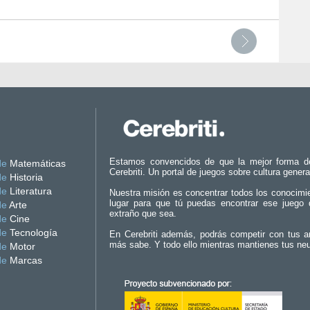
Estamos convencidos de que la mejor forma d
de
Matemáticas
Cerebriti. Un portal de juegos sobre cultura genera
de
Historia
de
Literatura
Nuestra misión es concentrar todos los conocimi
lugar para que tú puedas encontrar ese juego 
de
Arte
extraño que sea.
de
Cine
de
Tecnología
En Cerebriti además, podrás competir con tus a
más sabe. Y todo ello mientras mantienes tus ne
de
Motor
de
Marcas