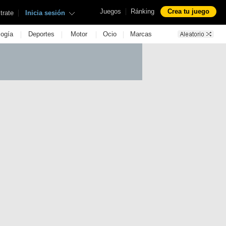
|
Juegos
Ránking
Crea tu juego
|
trate
Inicia sesión
|
|
|
|
logía
Deportes
Motor
Ocio
Marcas