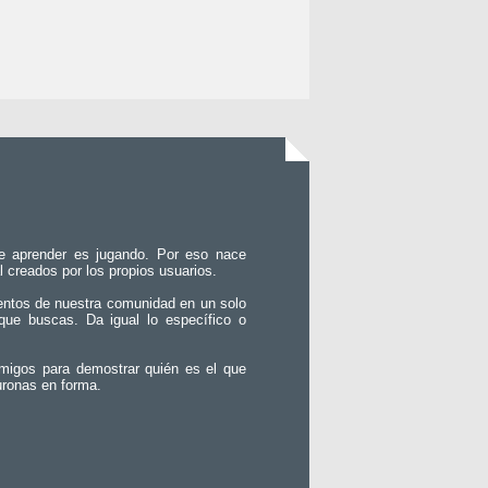
e aprender es jugando. Por eso nace
l creados por los propios usuarios.
entos de nuestra comunidad en un solo
que buscas. Da igual lo específico o
migos para demostrar quién es el que
uronas en forma.