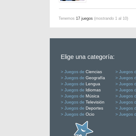
Tenemos
17 juegos
(mostrando 1 al 10)
Elige una categoría:
> Juegos de
Ciencias
> Juegos 
> Juegos de
Geografía
> Juegos 
> Juegos de
Lengua
> Juegos 
> Juegos de
Idiomas
> Juegos 
> Juegos de
Música
> Juegos 
> Juegos de
Televisión
> Juegos 
> Juegos de
Deportes
> Juegos 
> Juegos de
Ocio
> Juegos 