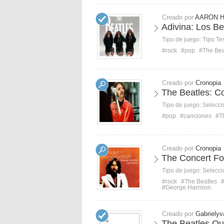
Creado por
AARON 
Adivina: Los Be
Tipo de juego:
Tipo Te
#rock
#pop
#The Bea
Creado por
Cronopia
The Beatles: Co
Tipo de juego:
Selecci
#pop
#canciones
#T
Creado por
Cronopia
The Concert Fo
Tipo de juego:
Selecci
#rock
#The Beatles
#
#George Harrison
Creado por
Gabrielyv
The Beatles Qu