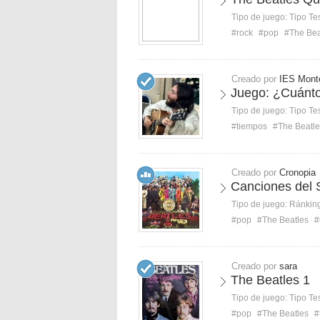
Tipo de juego:
Tipo Te
#rock
#pop
#The Bea
Creado por
IES Mont
Juego: ¿Cuánto
Tipo de juego:
Tipo Te
#tiempos
#The Beatle
Creado por
Cronopia
Canciones del 
Tipo de juego:
Ránkin
#pop
#The Beatles
#
Creado por
sara
The Beatles 1
Tipo de juego:
Tipo Te
#pop
#The Beatles
#