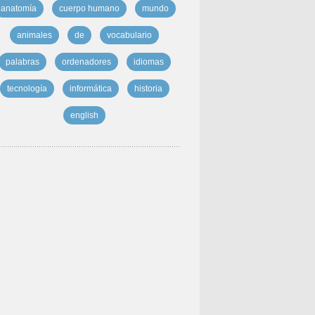
anatomía
cuerpo humano
mundo
animales
de
vocabulario
palabras
ordenadores
idiomas
tecnología
informática
historia
english