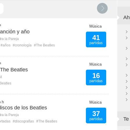
Ah
P
Música
Canción y año
41
ra la Pareja
partidas
#años
#cronología
#The Beatles
P
Música
 The Beatles
16
st
partidas
Beatles
o h
Música
iscos de los Beatles
37
ra la Pareja
Te
partidas
rtadas
#discografías
#The Beatles