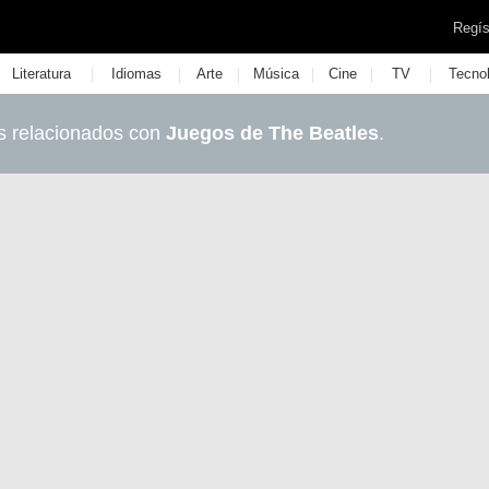
Regís
|
|
|
|
|
|
Literatura
Idiomas
Arte
Música
Cine
TV
Tecno
s relacionados con
Juegos de The Beatles
.