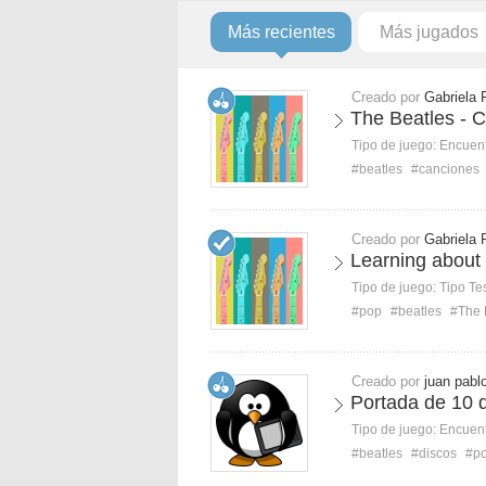
Más recientes
Más jugados
Creado por
Gabriela 
The Beatles - 
Tipo de juego:
Encuent
#beatles
#canciones
Creado por
Gabriela 
Learning about
Tipo de juego:
Tipo Te
#pop
#beatles
#The 
Creado por
juan pabl
Portada de 10 d
Tipo de juego:
Encuent
#beatles
#discos
#po