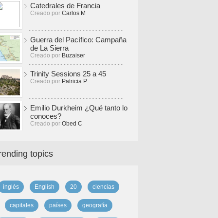
Catedrales de Francia
Creado por
Carlos M
Guerra del Pacífico: Campaña
de La Sierra
Creado por
Buzaiser
Trinity Sessions 25 a 45
Creado por
Patricia P
Emilio Durkheim ¿Qué tanto lo
conoces?
Creado por
Obed C
rending topics
inglés
English
20
ciencias
capitales
países
geografía