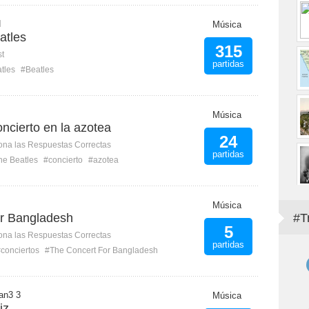
H
Música
atles
315
st
partidas
tles
#Beatles
Música
ncierto en la azotea
24
ona las Respuestas Correctas
partidas
he Beatles
#concierto
#azotea
Música
r Bangladesh
#T
5
ona las Respuestas Correctas
partidas
conciertos
#The Concert For Bangladesh
an3 3
Música
iz