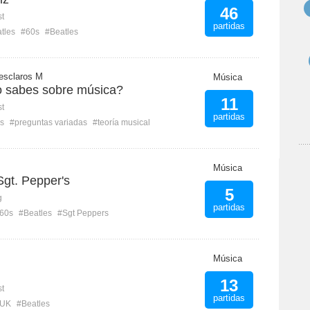
46
st
partidas
tles
#60s
#Beatles
esclaros M
Música
 sabes sobre música?
11
st
partidas
s
#preguntas variadas
#teoría musical
Música
Sgt. Pepper's
5
g
partidas
60s
#Beatles
#Sgt Peppers
Música
13
st
partidas
UK
#Beatles