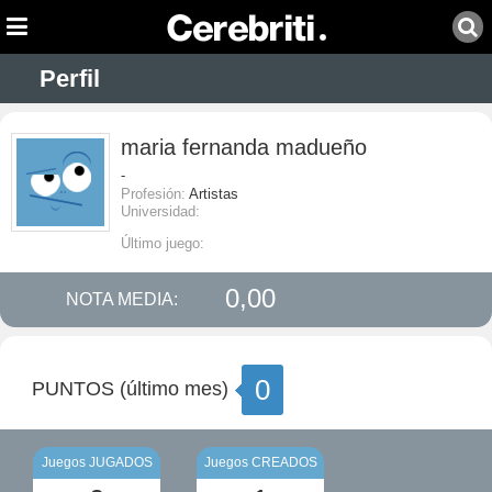
Perfil
maria fernanda madueño
-
Profesión:
Artistas
Universidad:
Último juego:
0,00
NOTA MEDIA:
0
PUNTOS (último mes)
Juegos JUGADOS
Juegos CREADOS