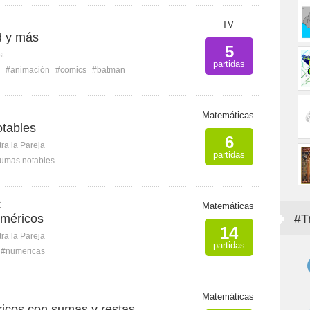
TV
 y más
5
st
partidas
#animación
#comics
#batman
Matemáticas
tables
6
ra la Pareja
partidas
umas notables
C
Matemáticas
uméricos
#T
14
ra la Pareja
partidas
#numericas
Matemáticas
icos con sumas y restas