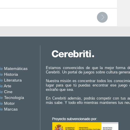
Estamos convencidos de que la mejor forma d
de
Matemáticas
Cerebriti. Un portal de juegos sobre cultura genera
de
Historia
de
Literatura
Nuestra misión es concentrar todos los conocimi
lugar para que tú puedas encontrar ese juego 
de
Arte
extraño que sea.
de
Cine
de
Tecnología
En Cerebriti además, podrás competir con tus a
más sabe. Y todo ello mientras mantienes tus ne
de
Motor
de
Marcas