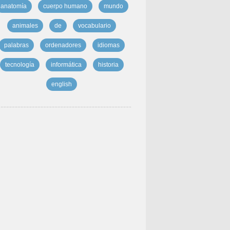
anatomía
cuerpo humano
mundo
animales
de
vocabulario
palabras
ordenadores
idiomas
tecnología
informática
historia
english