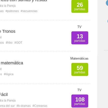
26
ra la Pareja
partidas
mas
#patrones
#secuencias
TV
e Tronos
13
st
partidas
nos
#hbo
#GOT
Matemáticas
a matemática
59
st
partidas
es
#lógica
TV
ácil
108
ra la Pareja
partidas
rea del sur
#k-dramas
#Coreanas