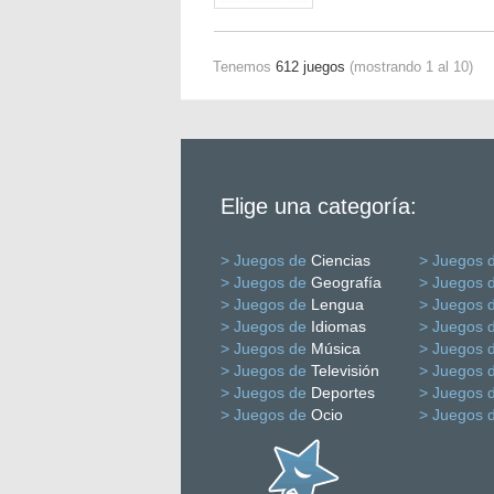
Tenemos
612 juegos
(mostrando 1 al 10)
Elige una categoría:
> Juegos de
Ciencias
> Juegos 
> Juegos de
Geografía
> Juegos 
> Juegos de
Lengua
> Juegos 
> Juegos de
Idiomas
> Juegos 
> Juegos de
Música
> Juegos 
> Juegos de
Televisión
> Juegos 
> Juegos de
Deportes
> Juegos 
> Juegos de
Ocio
> Juegos 