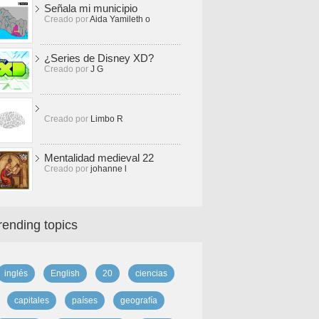
Señala mi municipio
Creado por
Aida Yamileth o
¿Series de Disney XD?
Creado por
J G
Creado por
Limbo R
Mentalidad medieval 22
Creado por
johanne l
rending topics
inglés
English
20
ciencias
capitales
países
geografía