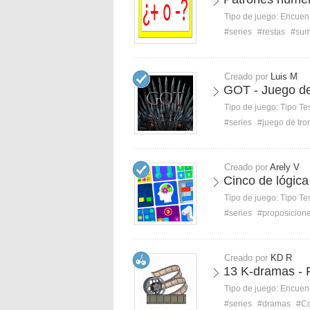
Tipo de juego:
Encuent
#series
#restas
#su
Creado por
Luis M
GOT - Juego d
Tipo de juego:
Tipo Te
#series
#juego de tro
Creado por
Arely V
Cinco de lógic
Tipo de juego:
Tipo Te
#series
#proposicion
Creado por
KD R
13 K-dramas - F
Tipo de juego:
Encuent
#series
#dramas
#Co