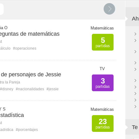
Ah
cia O
Matemáticas
reguntas de matemáticas
5
st
partidas
álculo
#operaciones
TV
 de personajes de Jessie
3
ra la Pareja
partidas
#disney
#nacionalidades
#jessie
Y S
Matemáticas
stadística
23
st
Te
partidas
adistica
#porcentajes