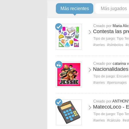
Más recientes
Más jugados
Creado por
Maria Ali
Contesta las p
Tipo de juego:
Tipo Te
#series
#símbolos
#c
Creado por
catarina v
Nacionalidades
Tipo de juego:
Encuent
#series
#personajes
Creado por
ANTHON
MatecoLoco - E
Tipo de juego:
Tipo Te
#series
#cálculo
#est