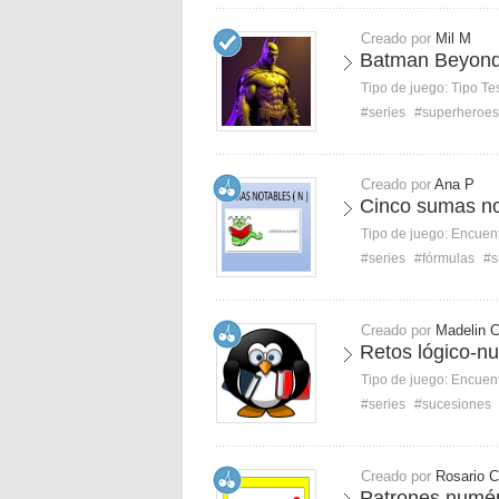
Creado por
Mil M
Batman Beyond
Tipo de juego:
Tipo Te
#series
#superheroes
Creado por
Ana P
Cinco sumas no
Tipo de juego:
Encuent
#series
#fórmulas
#s
Creado por
Madelin 
Retos lógico-n
Tipo de juego:
Encuent
#series
#sucesiones
Creado por
Rosario C
Patrones numér