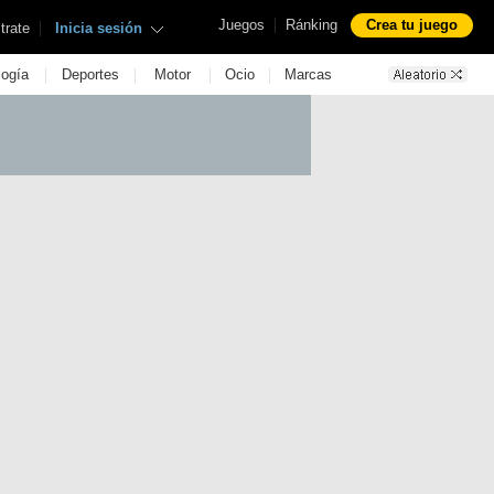
|
Juegos
Ránking
Crea tu juego
|
trate
Inicia sesión
|
|
|
|
logía
Deportes
Motor
Ocio
Marcas