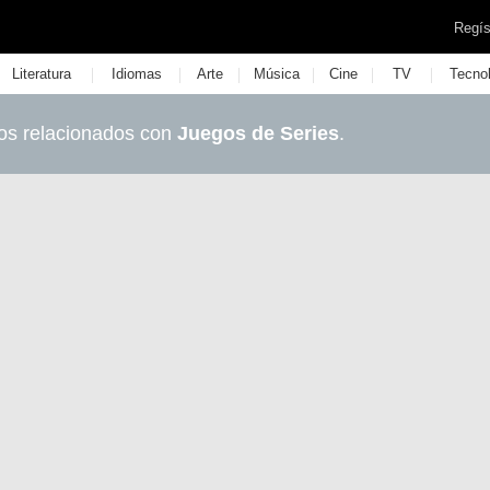
Regís
|
|
|
|
|
|
Literatura
Idiomas
Arte
Música
Cine
TV
Tecno
os relacionados con
Juegos de Series
.