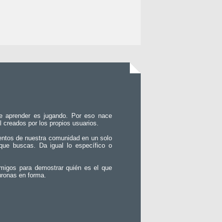
e aprender es jugando. Por eso nace
l creados por los propios usuarios.
entos de nuestra comunidad en un solo
que buscas. Da igual lo específico o
migos para demostrar quién es el que
uronas en forma.