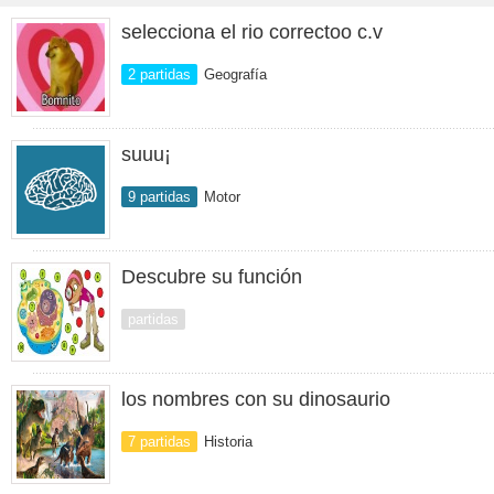
selecciona el rio correctoo c.v
2 partidas
Geografía
suuu¡
9 partidas
Motor
Descubre su función
partidas
los nombres con su dinosaurio
7 partidas
Historia