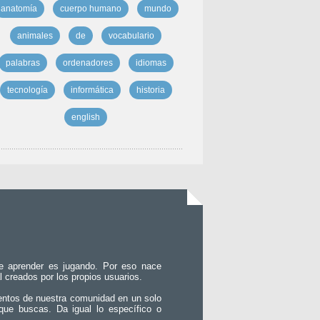
anatomía
cuerpo humano
mundo
animales
de
vocabulario
palabras
ordenadores
idiomas
tecnología
informática
historia
english
e aprender es jugando. Por eso nace
l creados por los propios usuarios.
entos de nuestra comunidad en un solo
que buscas. Da igual lo específico o