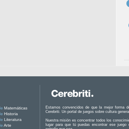
Estamos convencidos de que la mejor forma d
de
Matemáticas
Cerebriti. Un portal de juegos sobre cultura genera
de
Historia
de
Literatura
Nuestra misión es concentrar todos los conocimi
lugar para que tú puedas encontrar ese juego 
de
Arte
extraño que sea.