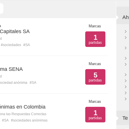
Ah
a
Marcas
Capitales SA
1
st
partidas
#sociedades
#SA
Marcas
nima SENA
5
st
partidas
ociedad anónima
#SA
Marcas
ónimas en Colombia
1
ona las Respuestas Correctas
Te
partidas
#SA
#sociedades anónimas