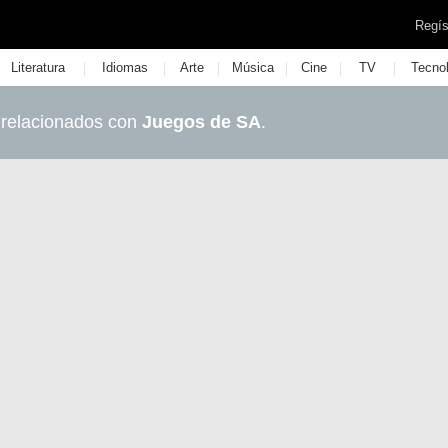
Regís
|
|
|
|
|
|
Literatura
Idiomas
Arte
Música
Cine
TV
Tecno
 relacionados con
Juegos de SA
.