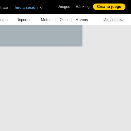
|
Juegos
Ránking
Crea tu juego
|
trate
Inicia sesión
|
|
|
|
logía
Deportes
Motor
Ocio
Marcas