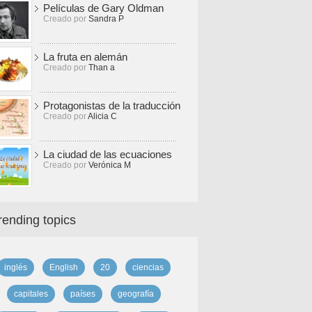
Películas de Gary Oldman
Creado por
Sandra P
La fruta en alemán
Creado por
Than a
Protagonistas de la traducción
Creado por
Alicia C
La ciudad de las ecuaciones
Creado por
Verónica M
rending topics
inglés
English
20
ciencias
capitales
países
geografía