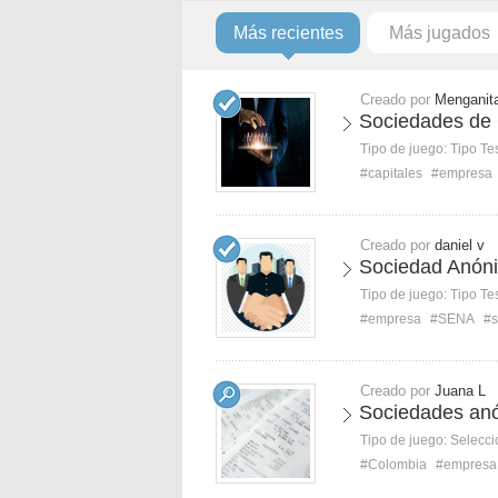
Más recientes
Más jugados
Creado por
Menganit
Sociedades de 
Tipo de juego:
Tipo Te
#capitales
#empresa
Creado por
daniel v
Sociedad Anó
Tipo de juego:
Tipo Te
#empresa
#SENA
#s
Creado por
Juana L
Sociedades an
Tipo de juego:
Selecci
#Colombia
#empresa