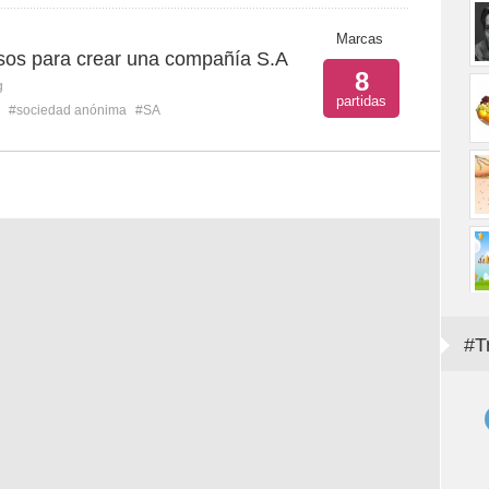
Marcas
asos para crear una compañía S.A
8
g
partidas
#sociedad anónima
#SA
#T