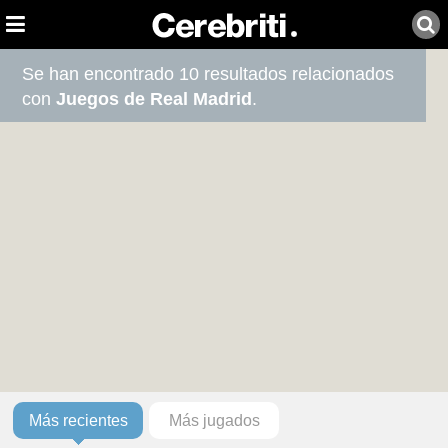
Se han encontrado 10 resultados relacionados
con
Juegos de Real Madrid
.
Más recientes
Más jugados