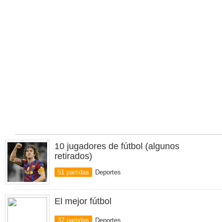
10 jugadores de fútbol (algunos
retirados)
51 partidas
Deportes
El mejor fútbol
37 partidas
Deportes